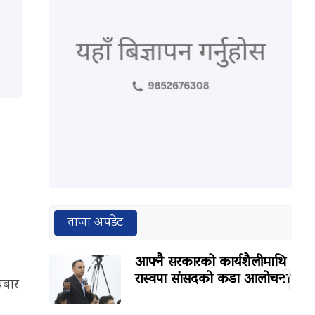
ताजा अपडेट
आफ्नै सरकारको कार्यशैलीमाथि
१
रास्वपा सांसदको कडा आलोचना
धबार