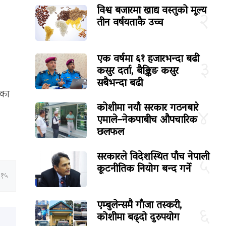
विश्व बजारमा खाद्य वस्तुको मूल्य
२
तीन वर्षयताकै उच्च
एक वर्षमा ६१ हजारभन्दा बढी
३
कसुर दर्ता, बैङ्किङ कसुर
सबैभन्दा बढी
ेका
कोशीमा नयाँ सरकार गठनबारे
४
।
एमाले–नेकपाबीच औपचारिक
छलफल
सरकारले विदेशस्थित पाँच नेपाली
५
कूटनीतिक नियोग बन्द गर्ने
:१५
एम्बुलेन्समै गाँजा तस्करी,
६
कोशीमा बढ्दो दुरुपयोग