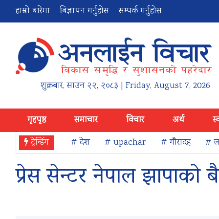
हाम्रो बारेमा
बिज्ञापन गर्नुहोस
सम्पर्क गर्नुहोस
शुक्रबार
,
साउन
२२
,
२०८३
| Friday, August 7, 2026
गृहपृष्ठ
समाचार
विचार
अर्थ
स्
ट्रेन्डिंग
# देश
# upachar
# गौरादह
# ला
प्रेस सेन्टर नेपाल झापाको ब