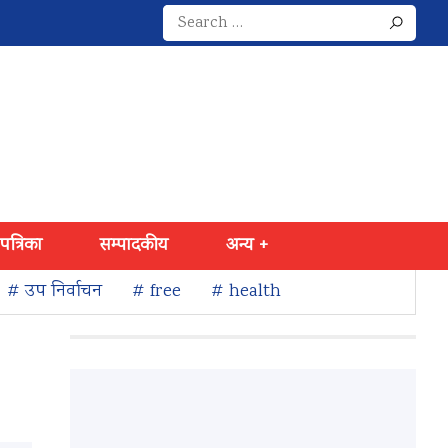
Search
for:
 पत्रिका
सम्पादकीय
अन्य +
# उप निर्वाचन
# free
# health