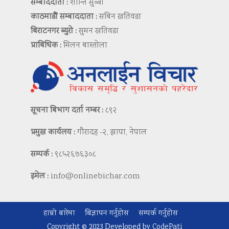
सम्बाददाता :
शान्ति सुब्बा
काठमाडौं सम्बाददाता :
सबिन खतिवडा
बिराटनगर ब्युरो :
सुमन खतिवडा
प्राबिधिक :
मिलन बास्तोला
सूचना बिभाग दर्ता नम्बर :
८९२
प्रमुख कार्यलय :
गौरादह -२, झापा, नेपाल
सम्पर्क :
९८५२६७६३०८
इमेल :
info@onlinebichar.com
हाम्रो बारेमा
बिज्ञापन गर्नुहोस
सम्पर्क गर्नुहोस
Copyright © 2023 Developed by
CodePati