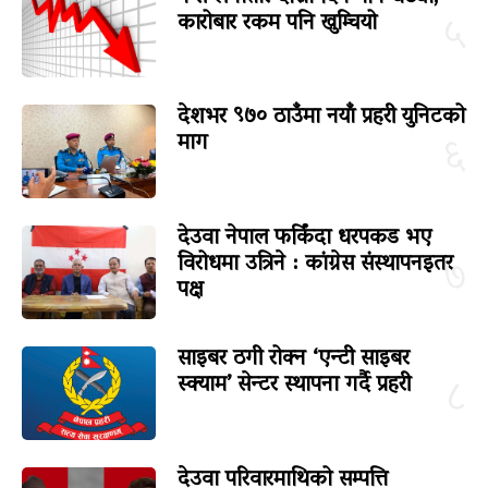
कारोबार रकम पनि खुम्चियो
५
देशभर ९७० ठाउँमा नयाँ प्रहरी युनिटको
माग
६
देउवा नेपाल फर्किंदा धरपकड भए
विरोधमा उत्रिने : कांग्रेस संस्थापनइतर
७
पक्ष
साइबर ठगी रोक्न ‘एन्टी साइबर
स्क्याम’ सेन्टर स्थापना गर्दै प्रहरी
८
देउवा परिवारमाथिको सम्पत्ति