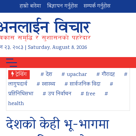
हाम्रो बारेमा
बिज्ञापन गर्नुहोस
सम्पर्क गर्नुहोस
न
२३
,
२०८३
| Saturday, August 8, 2026
ट्रेन्डिंग
# देश
# upachar
# गौरादह
#
लागुपदार्थ
# स्वास्थ्य
# सार्वजनिक विदा
#
प्रतिनिधिसभा
# उप निर्वाचन
# free
#
health
देशको केही भू-भागमा