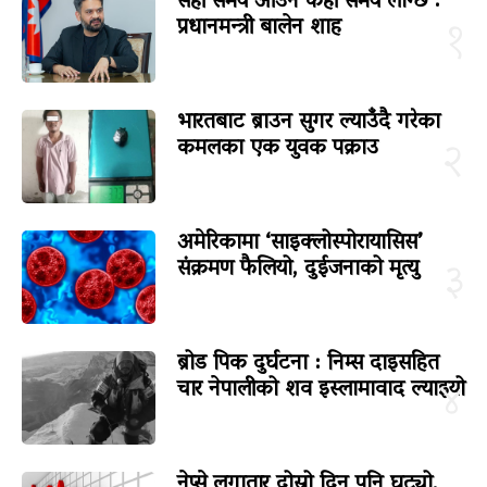
सही समय आउन केही समय लाग्छ :
प्रधानमन्त्री बालेन शाह
१
भारतबाट ब्राउन सुगर ल्याउँदै गरेका
कमलका एक युवक पक्राउ
२
अमेरिकामा ‘साइक्लोस्पोरायासिस’
संक्रमण फैलियो, दुईजनाको मृत्यु
३
ब्रोड पिक दुर्घटना : निम्स दाइसहित
चार नेपालीको शव इस्लामावाद ल्याइयो
४
नेप्से लगातार दोस्रो दिन पनि घट्यो,