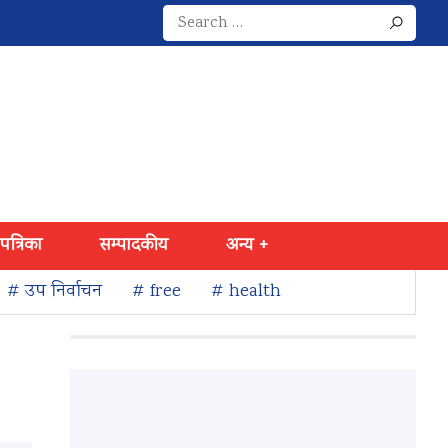
Search
for:
 पत्रिका
सम्पादकीय
अन्य +
# उप निर्वाचन
# free
# health