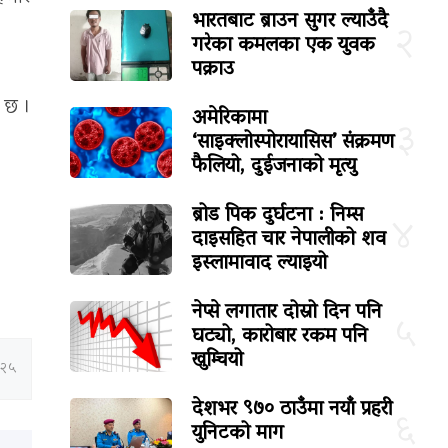
भारतबाट ब्राउन सुगर ल्याउँदै
२
गरेका कमलका एक युवक
पक्राउ
 छ ।
अमेरिकामा
३
‘साइक्लोस्पोरायासिस’ संक्रमण
फैलियो, दुईजनाको मृत्यु
ब्रोड पिक दुर्घटना : निम्स
४
दाइसहित चार नेपालीको शव
इस्लामावाद ल्याइयो
नेप्से लगातार दोस्रो दिन पनि
५
घट्यो, कारोबार रकम पनि
खुम्चियो
:२५
देशभर ९७० ठाउँमा नयाँ प्रहरी
६
युनिटको माग