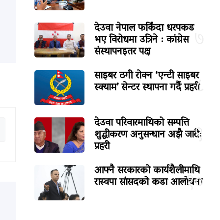
देउवा नेपाल फर्किंदा धरपकड
७
भए विरोधमा उत्रिने : कांग्रेस
संस्थापनइतर पक्ष
साइबर ठगी रोक्न ‘एन्टी साइबर
८
स्क्याम’ सेन्टर स्थापना गर्दै प्रहरी
देउवा परिवारमाथिको सम्पत्ति
९
शुद्धीकरण अनुसन्धान अझै जारी:
प्रहरी
आफ्नै सरकारको कार्यशैलीमाथि
१०
रास्वपा सांसदको कडा आलोचना