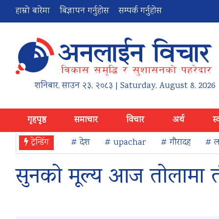
हाम्रो बारेमा
बिज्ञापन गर्नुहोस
सम्पर्क गर्नुहोस
शनिबार
,
साउन
२३
,
२०८३
| Saturday, August 8, 2026
गृहपृष्ठ
समाचार
विचार
अर्थ
स्
ट्रेन्डिंग
# देश
# upachar
# गौरादह
# ला
सुनको मूल्य आज तोलामा त