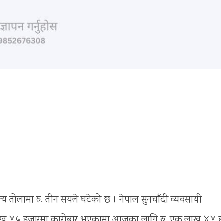
 तोलामा रु. तीन सयले घटेको छ । नेपाल सुनचाँदी व्यवसायी
क लाख ४५ हजारमा कारोबार भएकामा आजका लागि रु. एक लाख ४४ 