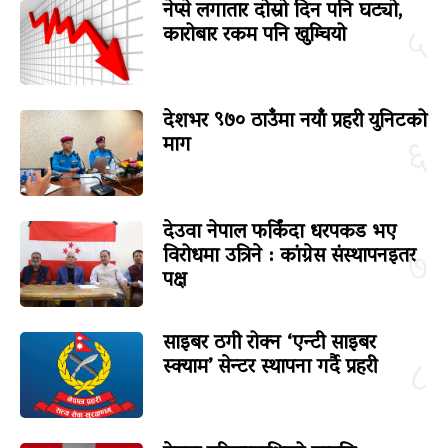
नेप्से लगातार दोस्रो दिन पनि घट्यो,
कारोबार रकम पनि खुम्चियो
५
देशभर ९७० ठाउँमा नयाँ प्रहरी युनिटको
माग
६
देउवा नेपाल फर्किंदा धरपकड भए
विरोधमा उत्रिने : कांग्रेस संस्थापनइतर
७
पक्ष
साइबर ठगी रोक्न ‘एन्टी साइबर
स्क्याम’ सेन्टर स्थापना गर्दै प्रहरी
८