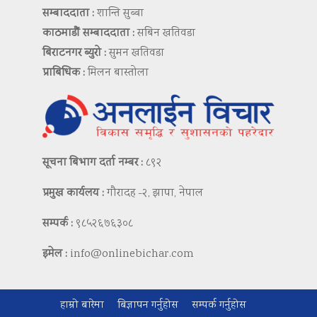
सम्बाददाता :
शान्ति सुब्बा
काठमाडौं सम्बाददाता :
सबिन खतिवडा
बिराटनगर ब्युरो :
सुमन खतिवडा
प्राबिधिक :
मिलन बास्तोला
सूचना बिभाग दर्ता नम्बर :
८९२
प्रमुख कार्यलय :
गौरादह -२, झापा, नेपाल
सम्पर्क :
९८५२६७६३०८
इमेल :
info@onlinebichar.com
हाम्रो बारेमा
बिज्ञापन गर्नुहोस
सम्पर्क गर्नुहोस