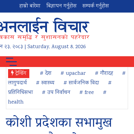
हाम्रो बारेमा
बिज्ञापन गर्नुहोस
सम्पर्क गर्नुहोस
न
२३
,
२०८३
| Saturday, August 8, 2026
ट्रेन्डिंग
# देश
# upachar
# गौरादह
#
लागुपदार्थ
# स्वास्थ्य
# सार्वजनिक विदा
#
प्रतिनिधिसभा
# उप निर्वाचन
# free
#
health
कोशी प्रदेशका सभामुख