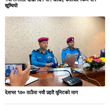
नेप्से लगातार दोस्रो दिन पनि घट्यो, कारोबार रकम पनि
खुम्चियो
देशभर ९७० ठाउँमा नयाँ प्रहरी युनिटको माग