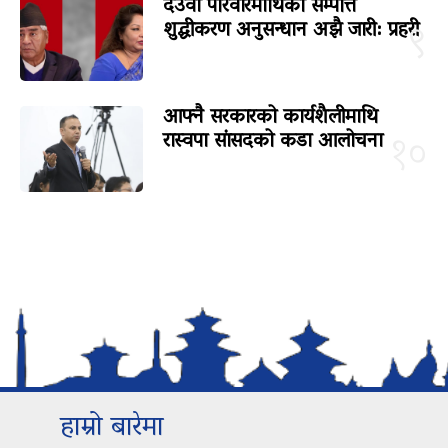
देउवा परिवारमाथिको सम्पत्ति
शुद्धीकरण अनुसन्धान अझै जारी: प्रहरी
९
आफ्नै सरकारको कार्यशैलीमाथि
रास्वपा सांसदको कडा आलोचना
१०
हाम्रो बारेमा