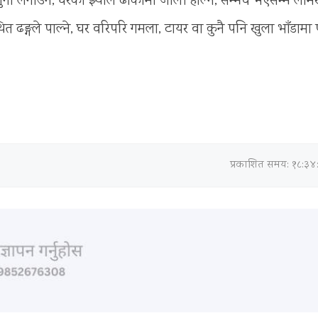
ा लुगा लगाउने, घरको झ्याल ढोकामा जाली हाल्ने, सम्भव भएसम्म लामखुट
थित ढङ्गले पाल्ने, घर वरिपरि गमला, टायर वा कुनै पनि खुला भाँडामा
प्रकाशित समय: १८:३४