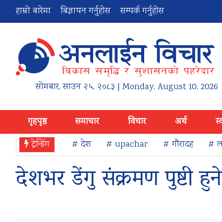
हाम्रो बारेमा
बिज्ञापन गर्नुहोस
सम्पर्क गर्नुहोस
सोमबार
,
साउन
२५
,
२०८३
| Monday, August 10, 2026
गृहपृष्ठ
समाचार
विचार
अर्थ
स्
ट्रेन्डिंग
# देश
# upachar
# गौरादह
# ला
देशभर डेंगु संक्रमण पुष्टी ह