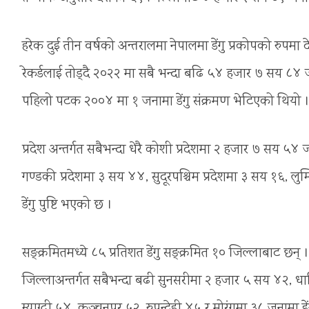
हरेक दुई तीन वर्षको अन्तरालमा नेपालमा डेंगु प्रकोपको रुपमा 
रेकर्डलाई तोड्दै २०२२ मा सबै भन्दा बढि ५४ हजार ७ सय ८४ जना
पहिलो पटक २००४ मा १ जनामा डेंगु संक्रमण भेटिएको थियो 
प्रदेश अन्तर्गत सबैभन्दा धेरै कोशी प्रदेशमा २ हजार ७ सय ५४ 
गण्डकी प्रदेशमा ३ सय ४४, सुदूरपश्चिम प्रदेशमा ३ सय १६, लुम
डेंगु पुष्टि भएको छ ।
सङ्क्रमितमध्ये ८५ प्रतिशत डेंगु सङ्क्रमित १० जिल्लाबाट छन्
जिल्लाअन्तर्गत सबैभन्दा बढी सुनसरीमा २ हजार ५ सय ४२, ध
म्याग्दी ५४, कञ्चनपुर ५२, रुपन्देही ४५ र मोरंगमा ३८ जनामा डे