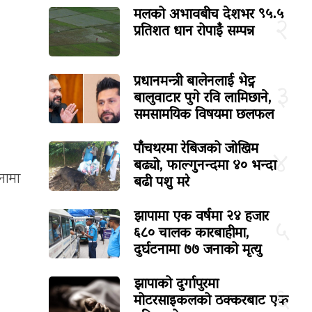
मलको अभावबीच देशभर ९५.५
२
प्रतिशत धान रोपाइँ सम्पन्न
प्रधानमन्त्री बालेनलाई भेट्न
३
बालुवाटार पुगे रवि लामिछाने,
समसामयिक विषयमा छलफल
पाँचथरमा रेबिजको जोखिम
४
बढ्यो, फाल्गुनन्दमा ४० भन्दा
जनामा
बढी पशु मरे
झापामा एक वर्षमा २४ हजार
५
६८० चालक कारबाहीमा,
दुर्घटनामा ७७ जनाको मृत्यु
झापाको दुर्गापुरमा
६
मोटरसाइकलको ठक्करबाट एक