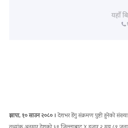
झापा, १० साउन २०८० ।
देशभर डेंगु संक्रमण पुष्टी हुनेको स
तथ्यांक अनुसार देशको ६९ जिल्लाबाट ४ हजार २ सय ८९ जनामा