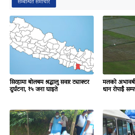
सम्बन्धित समाचार
सिरहामा बोलबम श्रद्धालु सवार ट्याक्टर
मलको अभावबीच
दुर्घटना, १५ जना घाइते
धान रोपाइँ सम्पन