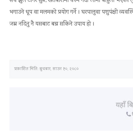
सधैँ झुल टाँगेर सुत्ने, खेतबारीमा काम गर्दा लामो बाहुला भएक
भगाउने धूप वा मलमको प्रयोग गर्ने । घरपालुवा पशुपंक्षी व्यवस्
जम्न नदिनु नै यसबाट बच्न सकिने उपाय हो ।
प्रकाशित मिति:
बुधबार, साउन १०, २०८०