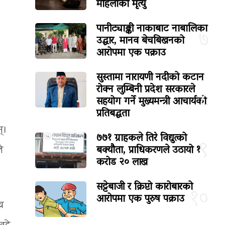
महिलाको मृत्यु
पानीट्याङ्की नाकाबाट नाबालिका
७
उद्धार, मानव बेचबिखनको
आरोपमा एक पक्राउ
सुस्तामा नारायणी नदीको कटान
रोक्न लुम्बिनी प्रदेश सरकारले
८
सहयोग गर्ने मुख्यमन्त्री आचार्यको
प्रतिबद्धता
न्।
७७१ ग्राहकले तिरे विद्युत्को
९
बक्यौता, प्राधिकरणले उठायो १
े
करोड २० लाख
सट्टेबाजी र क्रिप्टो कारोबारको
१०
आरोपमा एक पुरुष पक्राउ
न