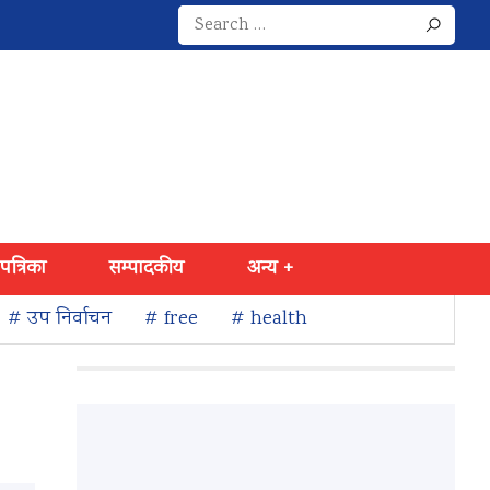
Search
for:
 पत्रिका
सम्पादकीय
अन्य +
# उप निर्वाचन
# free
# health