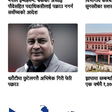
नेपाल इन्भेष्टमेन्ट बैंकका अध्यक्ष
विभागीय कारबा
पाँडेसहित पदाधिकारीलाई पक्राउ नगर्न
सुनसरीका सशस्
सर्वोच्चको आदेश
धरौटीमा छुटेलगत्तै अभिषेक गिरी फेरि
झापामा सम्बन्ध
पक्राउ
एक वर्षमै १,३७३ 