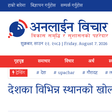
हाम्रो बारेमा
बिज्ञापन गर्नुहोस
सम्पर्क गर्नुहोस
शुक्रबार
,
साउन
२२
,
२०८३
| Friday, August 7, 2026
गृहपृष्ठ
समाचार
विचार
अर्थ
स्
ट्रेन्डिंग
# देश
# upachar
# गौरादह
# ला
देशका विभिन्न स्थानको खोला