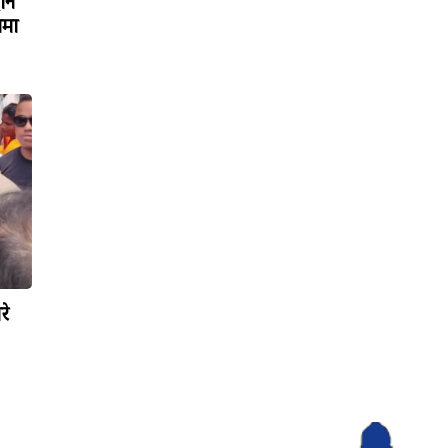
रोन
ामा
रे