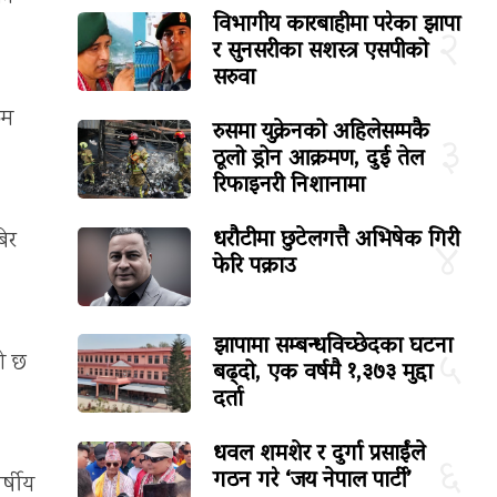
विभागीय कारबाहीमा परेका झापा
२
र सुनसरीका सशस्त्र एसपीको
सरुवा
ुम
रुसमा युक्रेनको अहिलेसम्मकै
३
ठूलो ड्रोन आक्रमण, दुई तेल
रिफाइनरी निशानामा
धरौटीमा छुटेलगत्तै अभिषेक गिरी
बेर
४
फेरि पक्राउ
झापामा सम्बन्धविच्छेदका घटना
५
को छ
बढ्दो, एक वर्षमै १,३७३ मुद्दा
दर्ता
धवल शमशेर र दुर्गा प्रसाईंले
६
गठन गरे ‘जय नेपाल पार्टी’
र्षीय