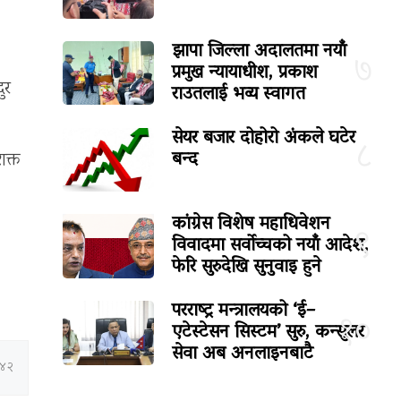
झापा जिल्ला अदालतमा नयाँ
७
प्रमुख न्यायाधीश, प्रकाश
ुर
राउतलाई भव्य स्वागत
सेयर बजार दोहोरो अंकले घटेर
८
बन्द
शक्त
कांग्रेस विशेष महाधिवेशन
९
विवादमा सर्वोच्चको नयाँ आदेश,
फेरि सुरुदेखि सुनुवाइ हुने
परराष्ट्र मन्त्रालयको ‘ई–
१०
एटेस्टेसन सिस्टम’ सुरु, कन्सुलर
सेवा अब अनलाइनबाटै
:४२