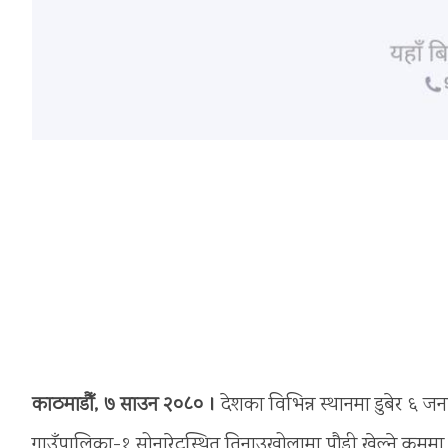
काठमाडौँ, ७ साउन २०८० ।
देशका विभिन्न स्थानमा डुबेर ६ जन
गाउँपालिका-१ सोनारेटस्थित तिनाउखोलामा पौडी खेल्ने क्रमम