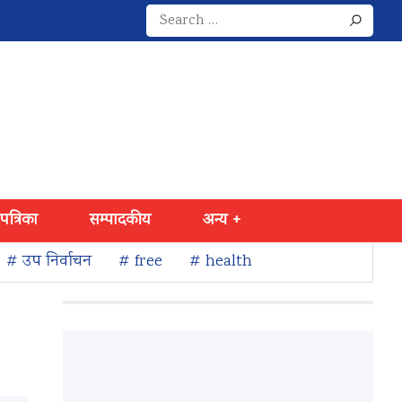
Search
for:
 पत्रिका
सम्पादकीय
अन्य +
# उप निर्वाचन
# free
# health