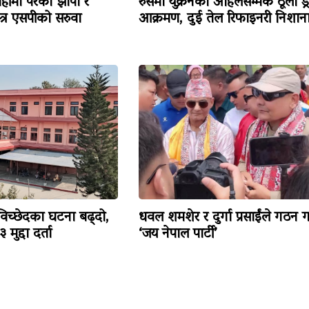
हीमा परेका झापा र
रुसमा युक्रेनको अहिलेसम्मकै ठूलो ड्
त्र एसपीको सरुवा
आक्रमण, दुई तेल रिफाइनरी निशान
विच्छेदका घटना बढ्दो,
धवल शमशेर र दुर्गा प्रसाईंले गठन ग
मुद्दा दर्ता
‘जय नेपाल पार्टी’