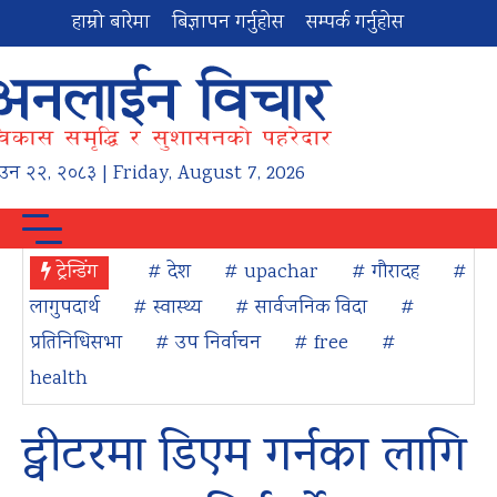
हाम्रो बारेमा
बिज्ञापन गर्नुहोस
सम्पर्क गर्नुहोस
ाउन
२२
,
२०८३
| Friday, August 7, 2026
ट्रेन्डिंग
# देश
# upachar
# गौरादह
#
लागुपदार्थ
# स्वास्थ्य
# सार्वजनिक विदा
#
प्रतिनिधिसभा
# उप निर्वाचन
# free
#
health
ट्वीटरमा डिएम गर्नका लागि