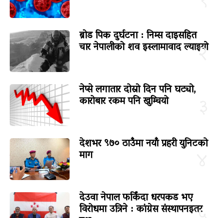
१
ब्रोड पिक दुर्घटना : निम्स दाइसहित
चार नेपालीको शव इस्लामावाद ल्याइयो
२
नेप्से लगातार दोस्रो दिन पनि घट्यो,
कारोबार रकम पनि खुम्चियो
३
देशभर ९७० ठाउँमा नयाँ प्रहरी युनिटको
माग
४
देउवा नेपाल फर्किंदा धरपकड भए
विरोधमा उत्रिने : कांग्रेस संस्थापनइतर
५