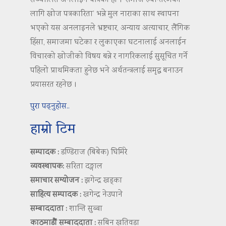
सञ्चालित अनलाइन पत्रिका हो । ‘समाज रुपान्तरणका
लागि खोज पत्रकारिता’ भन्ने मुल नाराका साथ स्थापना
भएको यस अनलाइनले भ्रष्टचार, अन्याय अत्याचार, लैंगिक
हिंसा, समाजमा घटेका र लुकाएका घटनालाई अनलाईन
विचारको खोजीको विषय बन्ने र नागरिकलाई सुसूचित गर्ने
पहिलो प्राथमिकता हुनेछ भने अर्थतन्त्रलाई समृद्ध बनाउन
प्रयासरत रहनेछ ।
पुरा पढ्नुहोस..
हाम्रो टिम
सम्पादक :
डण्डिराज (बिबेक) घिमिरे
व्यवस्थापक:
सरिता दङ्गाल
समाचार सम्योजन :
झगेन्द्र खड्का
साहित्य सम्पादक :
खगेन्द्र नेउपाने
सम्बाददाता :
शान्ति सुब्बा
काठमाडौं सम्बाददाता :
सबिन खतिवडा