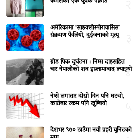
कमलका एक युवक पक्राउ
२
अमेरिकामा ‘साइक्लोस्पोरायासिस’
संक्रमण फैलियो, दुईजनाको मृत्यु
३
ब्रोड पिक दुर्घटना : निम्स दाइसहित
चार नेपालीको शव इस्लामावाद ल्याइयो
४
नेप्से लगातार दोस्रो दिन पनि घट्यो,
कारोबार रकम पनि खुम्चियो
५
देशभर ९७० ठाउँमा नयाँ प्रहरी युनिटको
माग