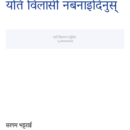
यति विलासी नबनाइदिनुस्
सरगम भट्टराई