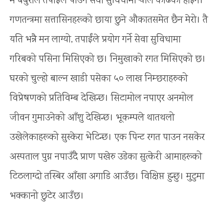
म बबुरोले तपाईंले पाउने सेवा सुविधामा र्‍याल काढेको होइन।
गणतन्त्रमा सत्तासिनहरूको छाया छुने औकातसमेत छैन मेरो। तै
यति भन्नै मन लाग्यो, तपाईंले प्रयोग गर्ने सेवा सुविधामा
गरिबको पसिना मिसिएको छ। निमुखाको रगत मिसिएको छ।
घरको चुल्हो बाल्न खाडी पसेका ५० लाख निम्छराहरुको
विप्रेषणको प्रतिविम्ब देखिन्छ। सिटामोल नपाएर अनमोल
जीवन गुमाउनेको आँशु देखिन्छ। भूकम्पले थातथलो
उखेलेकाहरूको सुस्केरा भेटिन्छ। एक पिन्ट रगत पाउन नसकेर
अस्पताल पुग्न नपाउँदै प्राण पखेरु उडेका सुत्केरी आमाहरूको
टिठलाग्दो तस्बिर आँखा अगाडि आउँछ। विक्षिप्त हुन्छु। मुटुमा
भक्कानो छुटेर आउँछ।