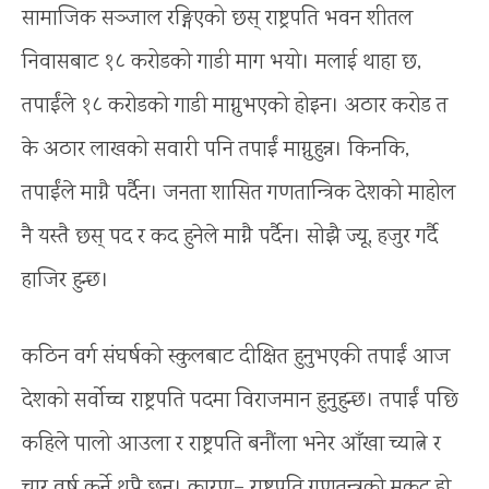
सामाजिक सञ्जाल रङ्गिएको छस् राष्ट्रपति भवन शीतल
निवासबाट १८ करोडको गाडी माग भयो। मलाई थाहा छ,
तपाईंले १८ करोडको गाडी माग्नुभएको होइन। अठार करोड त
के अठार लाखको सवारी पनि तपाईं माग्नुहुन्न। किनकि,
तपाईंले माग्नै पर्दैन। जनता शासित गणतान्त्रिक देशको माहोल
नै यस्तै छस् पद र कद हुनेले माग्नै पर्दैन। सोझै ज्यू, हजुर गर्दै
हाजिर हुन्छ।
कठिन वर्ग संघर्षको स्कुलबाट दीक्षित हुनुभएकी तपाईं आज
देशको सर्वोच्च राष्ट्रपति पदमा विराजमान हुनुहुन्छ। तपाईं पछि
कहिले पालो आउला र राष्ट्रपति बनौंला भनेर आँखा च्यात्ने र
चार वर्ष कुर्ने थुप्रै छन्। कारण– राष्ट्रपति गणतन्त्रको मुकुट हो,