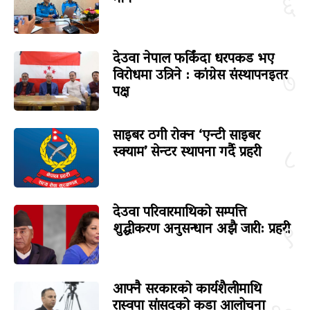
६
देउवा नेपाल फर्किंदा धरपकड भए
विरोधमा उत्रिने : कांग्रेस संस्थापनइतर
७
पक्ष
साइबर ठगी रोक्न ‘एन्टी साइबर
स्क्याम’ सेन्टर स्थापना गर्दै प्रहरी
८
देउवा परिवारमाथिको सम्पत्ति
शुद्धीकरण अनुसन्धान अझै जारी: प्रहरी
९
आफ्नै सरकारको कार्यशैलीमाथि
रास्वपा सांसदको कडा आलोचना