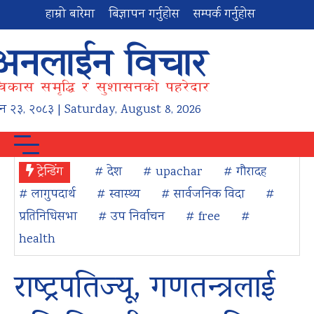
हाम्रो बारेमा
बिज्ञापन गर्नुहोस
सम्पर्क गर्नुहोस
न
२३
,
२०८३
| Saturday, August 8, 2026
ट्रेन्डिंग
# देश
# upachar
# गौरादह
# लागुपदार्थ
# स्वास्थ्य
# सार्वजनिक विदा
#
प्रतिनिधिसभा
# उप निर्वाचन
# free
#
health
राष्ट्रपतिज्यू, गणतन्त्रलाई