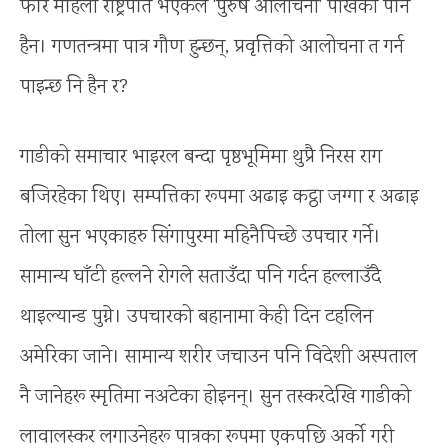
फेरि महिला राष्ट्रपति भएकैले ‘पुरुष आलोचना’ पोखेको पनि
हैन। गणतन्त्रमा पात्र गौण हुन्छन्, प्रवृत्तिको आलोचना त गर्न
पाइन्छ नि हैन र?
गाडीको समाचार भाइरल बन्दा पृष्ठभूमिमा थुप्रै निरस राग
बजिरहेका थिए। सम्पत्तिका रूपमा अढाइ कट्ठा जग्गा र अढाइ
तोला सुन भएकाहरु सिंगापुरमा महिनैपिच्छे उपचार गर्ने।
सामान्य घाँटी हल्लने रोगले सताउँदा पनि गर्दन हल्लाउँदै
थाइल्यान्ड पुग्ने। उपचारको बहानामा केही दिन टहलिन
अमेरिका जाने। सामान्य शरीर जचाउन पनि विदेशी अस्पताल
नै जानेहरू स्मृतिमा नअटेका होइनन्। सुन तस्करदेखि गाडीको
लावालस्कर लगाउनेहरू पात्रका रूपमा एकपछि अर्को गरी