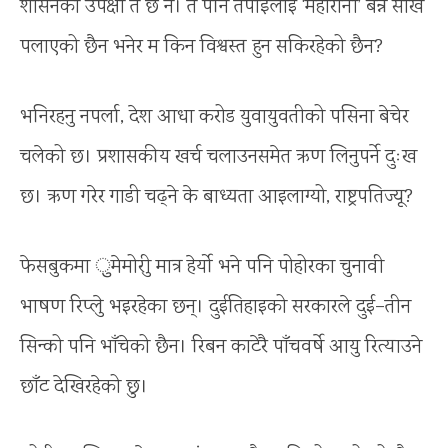
शासनको उपेक्षा त छ नै। तै पनि तपाईंलाई ‘महारानी’ बन्ने सोख
पलाएको छैन भनेर म किन विश्वस्त हुन सकिरहेको छैन?
भनिरहनु नपर्ला, देश आधा करोड युवायुवतीको पसिना बेचेर
चलेको छ। प्रशासकीय खर्च चलाउनसमेत ऋण लिनुपर्ने दुःख
छ। ऋण गरेर गाडी चढ्ने के बाध्यता आइलाग्यो, राष्ट्रपतिज्यू?
फेसबुकमा ुमेमोरीु मात्र हेर्यो भने पनि पोहोरका चुनावी
भाषण रिप्लेु भइरहेका छन्। दुईतिहाइको सरकारले दुई–तीन
सिन्को पनि भाँचेको छैन। रिबन काटेरै पाँचवर्षे आयु रित्याउने
छाँट देखिरहेको छु।