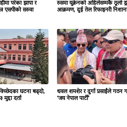
हीमा परेका झापा र
रुसमा युक्रेनको अहिलेसम्मकै ठूलो ड्
त्र एसपीको सरुवा
आक्रमण, दुई तेल रिफाइनरी निशान
विच्छेदका घटना बढ्दो,
धवल शमशेर र दुर्गा प्रसाईंले गठन ग
मुद्दा दर्ता
‘जय नेपाल पार्टी’