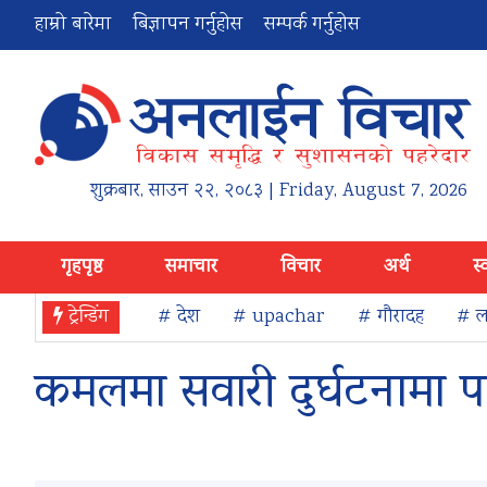
हाम्रो बारेमा
बिज्ञापन गर्नुहोस
सम्पर्क गर्नुहोस
शुक्रबार
,
साउन
२२
,
२०८३
| Friday, August 7, 2026
गृहपृष्ठ
समाचार
विचार
अर्थ
स्
ट्रेन्डिंग
# देश
# upachar
# गौरादह
# ला
कमलमा सवारी दुर्घटनामा प