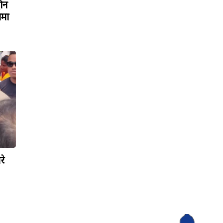
रोन
ामा
रे