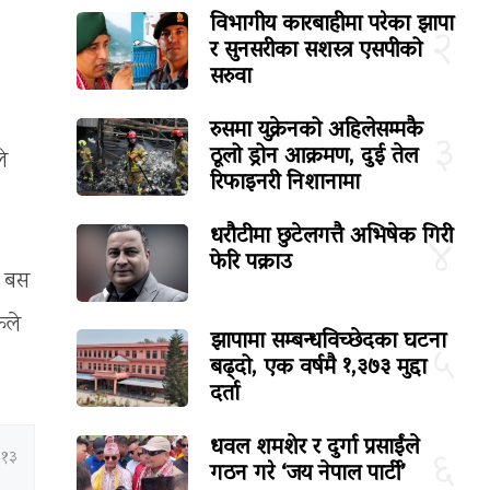
विभागीय कारबाहीमा परेका झापा
२
र सुनसरीका सशस्त्र एसपीको
सरुवा
रुसमा युक्रेनको अहिलेसम्मकै
३
ठूलो ड्रोन आक्रमण, दुई तेल
े
रिफाइनरी निशानामा
धरौटीमा छुटेलगत्तै अभिषेक गिरी
४
फेरि पक्राउ
र बस
कले
झापामा सम्बन्धविच्छेदका घटना
५
बढ्दो, एक वर्षमै १,३७३ मुद्दा
दर्ता
धवल शमशेर र दुर्गा प्रसाईंले
६
:१३
गठन गरे ‘जय नेपाल पार्टी’