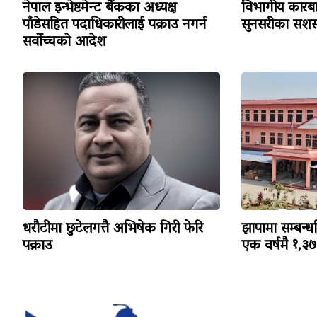
नेपाल इन्भेष्टमेन्ट बैंकका अध्यक्ष
विभागीय कारबा
पाँडेसहित पदाधिकारीलाई पक्राउ नगर्न
सुनसरीका सशस्
सर्वोच्चको आदेश
धरौटीमा छुटेलगत्तै अभिषेक गिरी फेरि
झापामा सम्बन्ध
पक्राउ
एक वर्षमै १,३७३ 