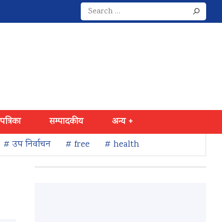
Search
for:
 पत्रिका
सम्पादकीय
अन्य +
# उप निर्वाचन
# free
# health