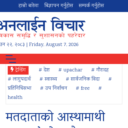
हाम्रो बारेमा
बिज्ञापन गर्नुहोस
सम्पर्क गर्नुहोस
ाउन
२२
,
२०८३
| Friday, August 7, 2026
ट्रेन्डिंग
# देश
# upachar
# गौरादह
# लागुपदार्थ
# स्वास्थ्य
# सार्वजनिक विदा
#
प्रतिनिधिसभा
# उप निर्वाचन
# free
#
health
मतदाताको आस्थामाथी