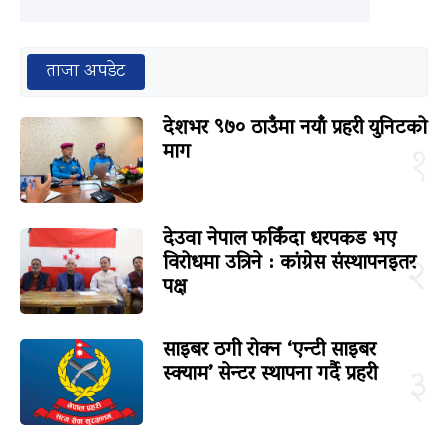
ताजा अपडेट
देशभर ९७० ठाउँमा नयाँ प्रहरी युनिटको
माग
१
देउवा नेपाल फर्किंदा धरपकड भए
विरोधमा उत्रिने : कांग्रेस संस्थापनइतर
२
पक्ष
साइबर ठगी रोक्न ‘एन्टी साइबर
स्क्याम’ सेन्टर स्थापना गर्दै प्रहरी
३