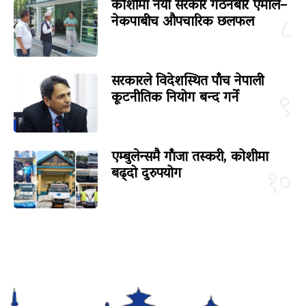
कोशीमा नयाँ सरकार गठनबारे एमाले–
नेकपाबीच औपचारिक छलफल
८
सरकारले विदेशस्थित पाँच नेपाली
कूटनीतिक नियोग बन्द गर्ने
९
एम्बुलेन्समै गाँजा तस्करी, कोशीमा
बढ्दो दुरुपयोग
१०