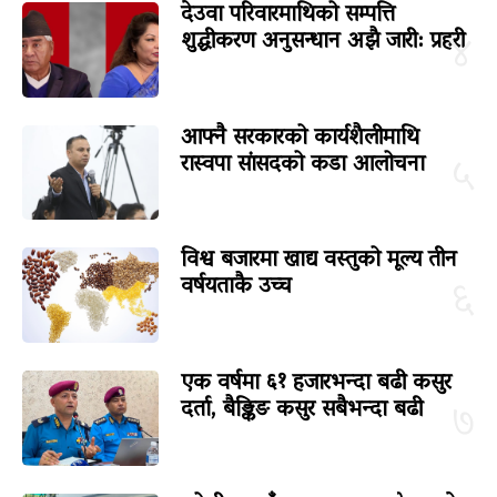
देउवा परिवारमाथिको सम्पत्ति
शुद्धीकरण अनुसन्धान अझै जारी: प्रहरी
४
आफ्नै सरकारको कार्यशैलीमाथि
रास्वपा सांसदको कडा आलोचना
५
विश्व बजारमा खाद्य वस्तुको मूल्य तीन
वर्षयताकै उच्च
६
एक वर्षमा ६१ हजारभन्दा बढी कसुर
दर्ता, बैङ्किङ कसुर सबैभन्दा बढी
७