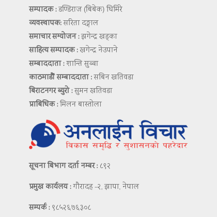
सम्पादक :
डण्डिराज (बिबेक) घिमिरे
व्यवस्थापक:
सरिता दङ्गाल
समाचार सम्योजन :
झगेन्द्र खड्का
साहित्य सम्पादक :
खगेन्द्र नेउपाने
सम्बाददाता :
शान्ति सुब्बा
काठमाडौं सम्बाददाता :
सबिन खतिवडा
बिराटनगर ब्युरो :
सुमन खतिवडा
प्राबिधिक :
मिलन बास्तोला
सूचना बिभाग दर्ता नम्बर :
८९२
प्रमुख कार्यलय :
गौरादह -२, झापा, नेपाल
सम्पर्क :
९८५२६७६३०८