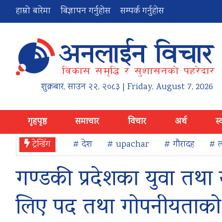
हाम्रो बारेमा
बिज्ञापन गर्नुहोस
सम्पर्क गर्नुहोस
शुक्रबार
,
साउन
२२
,
२०८३
| Friday, August 7, 2026
गृहपृष्ठ
समाचार
विचार
अर्थ
स्
ट्रेन्डिंग
# देश
# upachar
# गौरादह
# ल
गण्डकी प्रदेशका युवा तथा 
लिए पद तथा गोपनीयताक