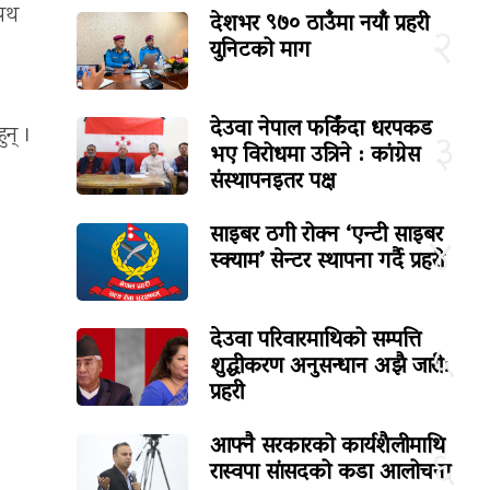
सपथ
देशभर ९७० ठाउँमा नयाँ प्रहरी
२
युनिटको माग
देउवा नेपाल फर्किंदा धरपकड
ुन् ।
३
भए विरोधमा उत्रिने : कांग्रेस
संस्थापनइतर पक्ष
साइबर ठगी रोक्न ‘एन्टी साइबर
४
स्क्याम’ सेन्टर स्थापना गर्दै प्रहरी
देउवा परिवारमाथिको सम्पत्ति
५
शुद्धीकरण अनुसन्धान अझै जारी:
प्रहरी
आफ्नै सरकारको कार्यशैलीमाथि
६
रास्वपा सांसदको कडा आलोचना