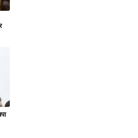
र
वपा