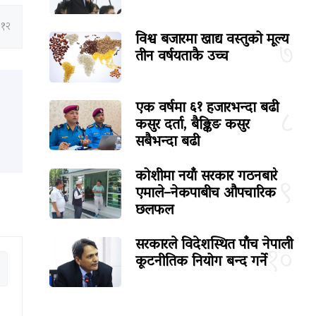
:१२
विश्व बजारमा खाद्य वस्तुको मूल्य
७
तीन वर्षयताकै उच्च
एक वर्षमा ६१ हजारभन्दा बढी
८
कसुर दर्ता, बैङ्किङ कसुर
सबैभन्दा बढी
कोशीमा नयाँ सरकार गठनबारे
९
एमाले–नेकपाबीच औपचारिक
छलफल
सरकारले विदेशस्थित पाँच नेपाली
१०
कूटनीतिक नियोग बन्द गर्ने