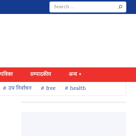
Search
for:
 पत्रिका
सम्पादकीय
अन्य +
# उप निर्वाचन
# free
# health