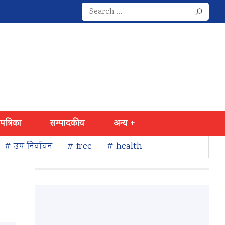
Search
for:
 पत्रिका
सम्पादकीय
अन्य +
# उप निर्वाचन
# free
# health