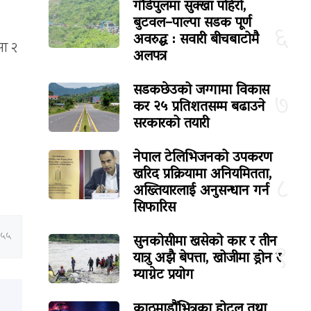
गौडेपुलमा सुक्खा पहिरो,
बुटवल–पाल्पा सडक पूर्ण
६
अवरुद्ध : सवारी बीचबाटोमै
सा २
अलपत्र
सडकछेउको जग्गामा विकास
७
कर २५ प्रतिशतसम्म बढाउने
सरकारको तयारी
नेपाल टेलिभिजनको उपकरण
खरिद प्रक्रियामा अनियमितता,
८
अख्तियारलाई अनुसन्धान गर्न
सिफारिस
सुनकोसीमा खसेको कार र तीन
:५५
९
यात्रु अझै बेपत्ता, खोजीमा ड्रोन र
म्याग्नेट प्रयोग
काठमाडौंभित्रका होटल तथा