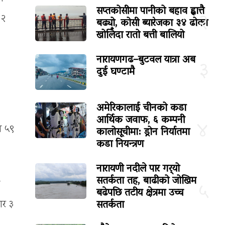
सप्तकोसीमा पानीको बहाव ह्वात्तै
२
 २
बढ्यो, कोसी ब्यारेजका ३४ ढोका
खोलिँदा रातो बत्ती बालियो
नारायणगढ–बुटवल यात्रा अब
३
दुई घण्टामै
अमेरिकालाई चीनको कडा
आर्थिक जवाफ, ६ कम्पनी
४
े ५९
कालोसूचीमा: ड्रोन निर्यातमा
कडा नियन्त्रण
नारायणी नदीले पार गर्‍यो
सतर्कता तह, बाढीको जोखिम
५
बढेपछि तटीय क्षेत्रमा उच्च
सतर्कता
ार ३