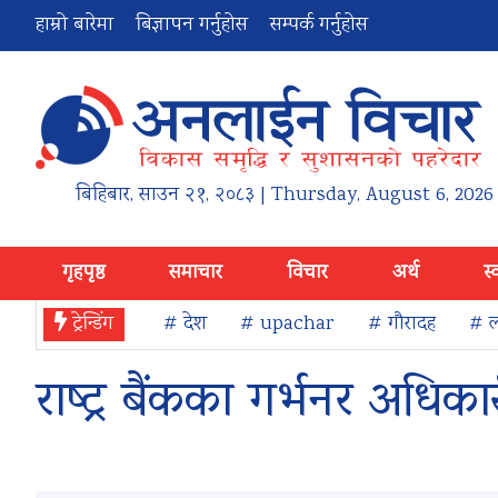
हाम्रो बारेमा
बिज्ञापन गर्नुहोस
सम्पर्क गर्नुहोस
बिहिबार
,
साउन
२१
,
२०८३
| Thursday, August 6, 2026
गृहपृष्ठ
समाचार
विचार
अर्थ
स्
ट्रेन्डिंग
# देश
# upachar
# गौरादह
# ल
राष्ट्र बैंकका गर्भनर अधिक