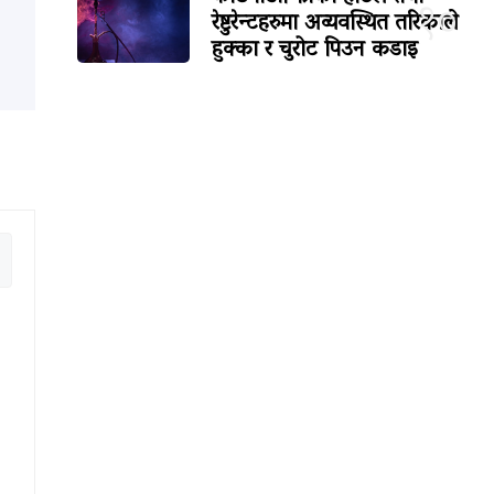
१०
रेष्टुरेन्टहरुमा अव्यवस्थित तरिकाले
हुक्का र चुरोट पिउन कडाइ