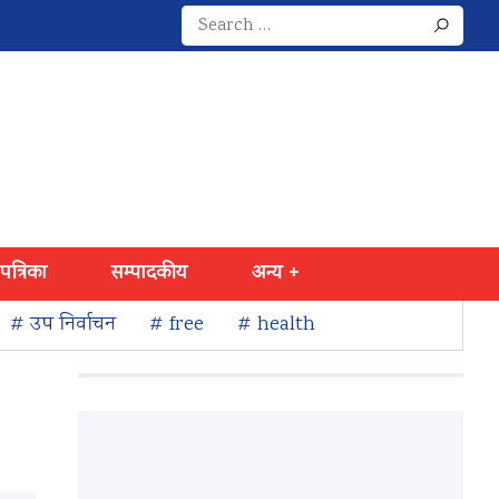
Search
for:
 पत्रिका
सम्पादकीय
अन्य +
# उप निर्वाचन
# free
# health