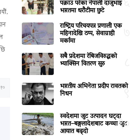
६
पक्राउ परेका नेपाली दाजुभाइ
भारतमा धरौटीमा छुटे
यौं,
राष्ट्रिय परिचयपत्र प्रणाली एक
हान
७
महिनादेखि ठप्प, सेवाग्राही
ाल
मर्कामा
पछि
सबै प्रदेशमा रेबिजविरुद्धको
८
भ्याक्सिन वितरण सुरु
भारतीय अभिनेता प्रदीप रावतको
:१०
९
निधन
स्वदेशमा जुट उत्पादन घट्दा
१०
भारत–बङ्गलादेशबाट कच्चा जुट
आयात बढ्दो