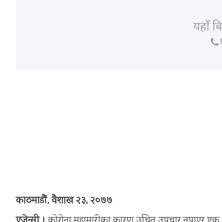
काठमाडौं, वैशाख २३, २०७७
एजेन्सी ।
कोरोना महामारीका कारण उचित उपचार नपाएर एक भार