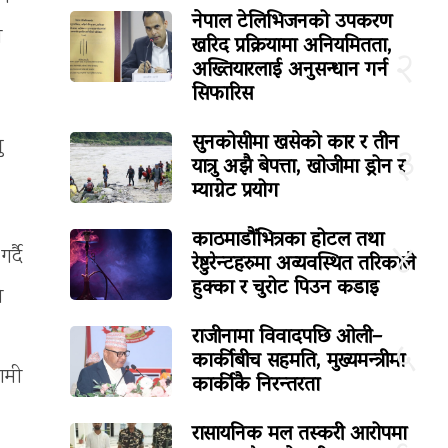
नेपाल टेलिभिजनको उपकरण
य
खरिद प्रक्रियामा अनियमितता,
२
अख्तियारलाई अनुसन्धान गर्न
सिफारिस
सुनकोसीमा खसेको कार र तीन
ु
३
यात्रु अझै बेपत्ता, खोजीमा ड्रोन र
म्याग्नेट प्रयोग
काठमाडौंभित्रका होटल तथा
४
र्दै
रेष्टुरेन्टहरुमा अव्यवस्थित तरिकाले
हुक्का र चुरोट पिउन कडाइ
े
राजीनामा विवादपछि ओली–
५
कार्कीबीच सहमति, मुख्यमन्त्रीमा
रामी
कार्कीकै निरन्तरता
रासायनिक मल तस्करी आरोपमा