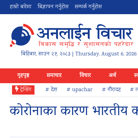
हाम्रो बारेमा
बिज्ञापन गर्नुहोस
सम्पर्क गर्नुहोस
बिहिबार
,
साउन
२१
,
२०८३
| Thursday, August 6, 2026
गृहपृष्ठ
समाचार
विचार
अर्थ
स्
ट्रेन्डिंग
# देश
# upachar
# गौरादह
# ल
कोरोनाका कारण भारतीय कल