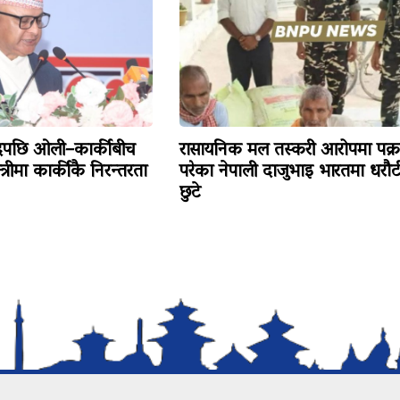
ादपछि ओली–कार्कीबीच
रासायनिक मल तस्करी आरोपमा पक्र
त्रीमा कार्कीकै निरन्तरता
परेका नेपाली दाजुभाइ भारतमा धरौट
छुटे