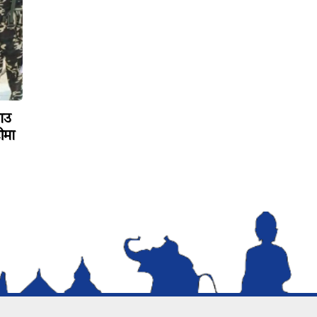
ाउ
ीमा