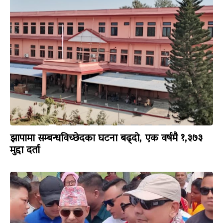
झापामा सम्बन्धविच्छेदका घटना बढ्दो, एक वर्षमै १,३७३
मुद्दा दर्ता