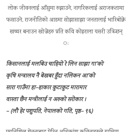
लोक जीवनलाई आँसुमा रुझाउने, नागरिकलाई अराजकतामा
फसाउने, राजनीतिको आडमा सोझासाझा जनतालाई भारिबोक्ने
खच्चर बनाउन खोज्नेहरु प्रति कवि कोइराला यसरी उत्रिन्छन्
ः
किसानलाई मलबिउ चाहियो रे लिन साझा गा’को
कृषि मन्त्रालय नै बेखबर हुँदा नलिकन आ’को
सारा गाउँमा हा–हाकार कुटाकुट मारामार
वास्ता छैन मन्त्रीलाई न अरुको सरोकार ।
– (लौ हेर पशुपति, नेपालको गति, पृष्ठ– ९६)