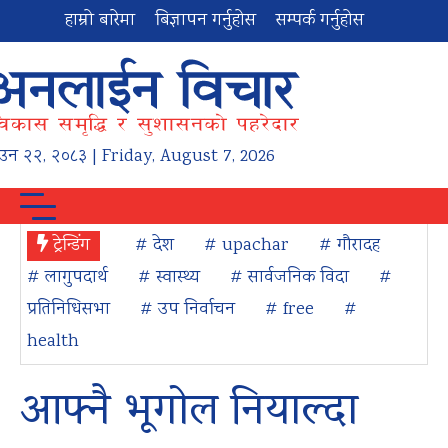
हाम्रो बारेमा
बिज्ञापन गर्नुहोस
सम्पर्क गर्नुहोस
ाउन
२२
,
२०८३
| Friday, August 7, 2026
ट्रेन्डिंग
# देश
# upachar
# गौरादह
# लागुपदार्थ
# स्वास्थ्य
# सार्वजनिक विदा
#
प्रतिनिधिसभा
# उप निर्वाचन
# free
#
health
आफ्नै भूगोल नियाल्दा