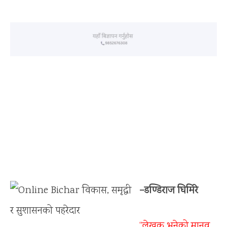
–डण्डिराज घिमिरे
“लेखक भनेको मानव