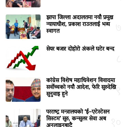
झापा जिल्ला अदालतमा नयाँ प्रमुख
न्यायाधीश, प्रकाश राउतलाई भव्य
७
स्वागत
सेयर बजार दोहोरो अंकले घटेर बन्द
८
कांग्रेस विशेष महाधिवेशन विवादमा
सर्वोच्चको नयाँ आदेश, फेरि सुरुदेखि
९
सुनुवाइ हुने
परराष्ट्र मन्त्रालयको ‘ई–एटेस्टेसन
सिस्टम’ सुरु, कन्सुलर सेवा अब
१०
अनलाइनबाटै