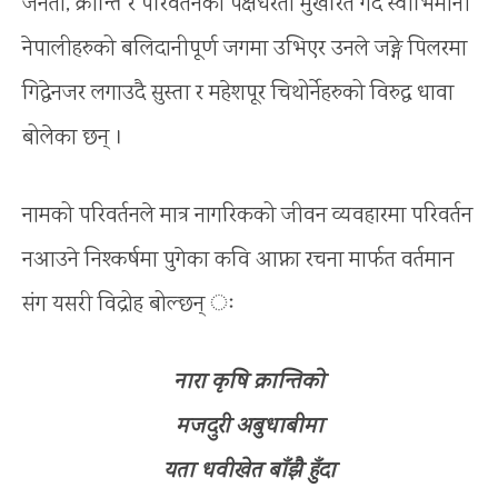
जनता, क्रान्ति र परिवर्तनको पक्षधरता मुखरित गर्दै स्वाभिमानी
नेपालीहरुको बलिदानीपूर्ण जगमा उभिएर उनले जङ्गे पिलरमा
गिद्धेनजर लगाउदै सुस्ता र महेशपूर चिथोर्नेहरुको विरुद्ध धावा
बोलेका छन् ।
नामको परिवर्तनले मात्र नागरिकको जीवन व्यवहारमा परिवर्तन
नआउने निश्कर्षमा पुगेका कवि आफ्ना रचना मार्फत वर्तमान
संग यसरी विद्रोह बोल्छन् ः
नारा कृषि क्रान्तिको
मजदुरी अबुधाबीमा
यता धवीखेत बाँझै हुँदा