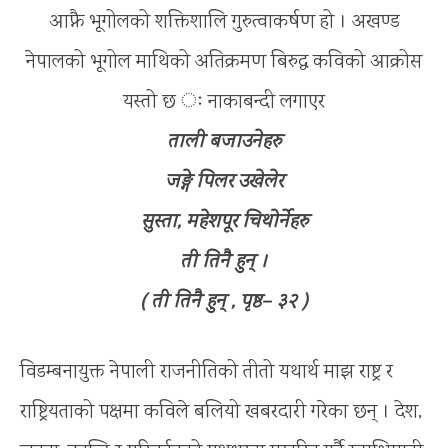
आफ्नै भूगोलको शक्तिशालि गुरुत्वाकर्षण हो । अखण्ड
नेपालको भूगोल माथिको अतिक्रमण बिरुद्ध कविको आक्रोस
यस्तो छ ः नाकाबन्दी लगाएर
ताली बजाउनेहरु
जङ्गे पिलर उखेलेर
सुस्ता, महेशपूर चिथोर्नेहरु
ती तिनै हुन् ।
( ती तिनै हुन् , पृष्ठ– ३२ )
विडम्बनायुक्त नेपाली राजनीतिको तीतो यथार्थ माझ राष्ट्र र
राष्ट्रियताको पक्षमा कविले बलियो खबरदारी गरेका छन् । देश,