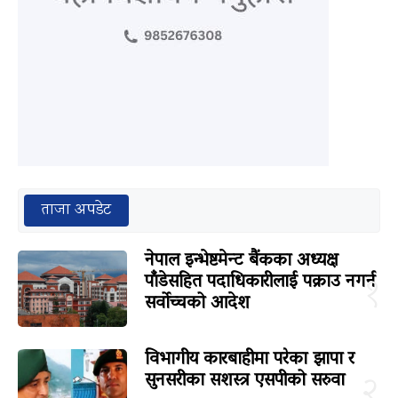
ताजा अपडेट
नेपाल इन्भेष्टमेन्ट बैंकका अध्यक्ष
पाँडेसहित पदाधिकारीलाई पक्राउ नगर्न
१
सर्वोच्चको आदेश
विभागीय कारबाहीमा परेका झापा र
सुनसरीका सशस्त्र एसपीको सरुवा
२