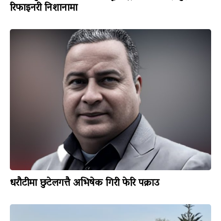
रिफाइनरी निशानामा
धरौटीमा छुटेलगत्तै अभिषेक गिरी फेरि पक्राउ