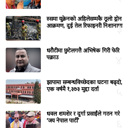
रुसमा युक्रेनको अहिलेसम्मकै ठूलो ड्रोन
आक्रमण, दुई तेल रिफाइनरी निशानामा
३
धरौटीमा छुटेलगत्तै अभिषेक गिरी फेरि
पक्राउ
४
झापामा सम्बन्धविच्छेदका घटना बढ्दो,
एक वर्षमै १,३७३ मुद्दा दर्ता
५
धवल शमशेर र दुर्गा प्रसाईंले गठन गरे
‘जय नेपाल पार्टी’
६