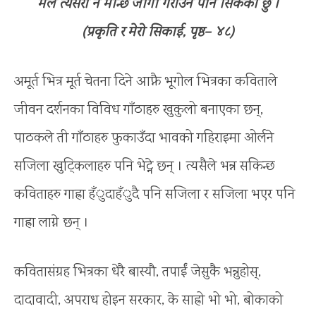
मैले त्यसरी नै मान्छे जागा गराउन पनि सिकेको छु ।
(प्रकृति र मेरो सिकाई, पृष्ठ– ४८)
अमूर्त भित्र मूर्त चेतना दिने आफ्नै भूगोल भित्रका कविताले
जीवन दर्शनका विविध गाँठाहरु खुकुलो बनाएका छन्,
पाठकले ती गाँठाहरु फुकाउँदा भावको गहिराइमा ओर्लने
सजिला खुट्किलाहरु पनि भेट्ने छन् । त्यसैले भन्न सकिन्छ
कविताहरु गाह्रा हँुदाहँुदै पनि सजिला र सजिला भएर पनि
गाह्रा लाग्ने छन् ।
कवितासंग्रह भित्रका धेरै बास्यौ, तपाईं जेसुकै भन्नुहोस्,
दादावादी, अपराध होइन सरकार, के साह्रो भो भो, बोकाको