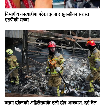
विभागीय कारबाहीमा परेका झापा र सुनसरीका सशस्त्र
एसपीको सरुवा
रुसमा युक्रेनको अहिलेसम्मकै ठूलो ड्रोन आक्रमण, दुई तेल