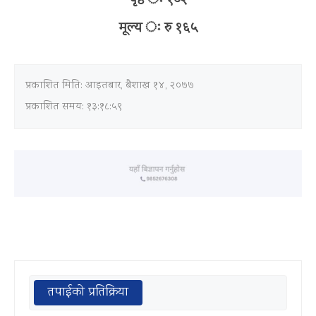
पृष्ठ ः १०२
मूल्य ः रु १६५
प्रकाशित मिति:
आइतबार, बैशाख १४, २०७७
प्रकाशित समय: १३:१८:५९
तपाईको प्रतिक्रिया