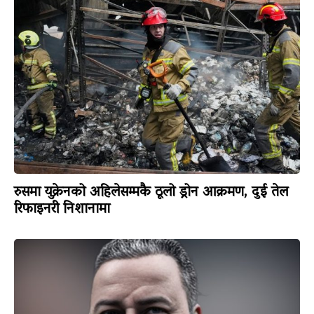
रुसमा युक्रेनको अहिलेसम्मकै ठूलो ड्रोन आक्रमण, दुई तेल
रिफाइनरी निशानामा