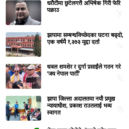
धरौटीमा छुटेलगत्तै अभिषेक गिरी फेरि
पक्राउ
४
झापामा सम्बन्धविच्छेदका घटना बढ्दो,
एक वर्षमै १,३७३ मुद्दा दर्ता
५
धवल शमशेर र दुर्गा प्रसाईंले गठन गरे
‘जय नेपाल पार्टी’
६
झापा जिल्ला अदालतमा नयाँ प्रमुख
न्यायाधीश, प्रकाश राउतलाई भव्य
७
स्वागत