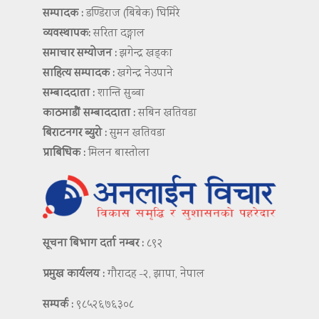
सम्पादक :
डण्डिराज (बिबेक) घिमिरे
व्यवस्थापक:
सरिता दङ्गाल
समाचार सम्योजन :
झगेन्द्र खड्का
साहित्य सम्पादक :
खगेन्द्र नेउपाने
सम्बाददाता :
शान्ति सुब्बा
काठमाडौं सम्बाददाता :
सबिन खतिवडा
बिराटनगर ब्युरो :
सुमन खतिवडा
प्राबिधिक :
मिलन बास्तोला
सूचना बिभाग दर्ता नम्बर :
८९२
प्रमुख कार्यलय :
गौरादह -२, झापा, नेपाल
सम्पर्क :
९८५२६७६३०८