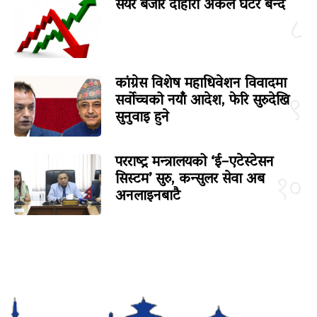
सेयर बजार दोहोरो अंकले घटेर बन्द
८
कांग्रेस विशेष महाधिवेशन विवादमा
सर्वोच्चको नयाँ आदेश, फेरि सुरुदेखि
९
सुनुवाइ हुने
परराष्ट्र मन्त्रालयको ‘ई–एटेस्टेसन
सिस्टम’ सुरु, कन्सुलर सेवा अब
१०
अनलाइनबाटै