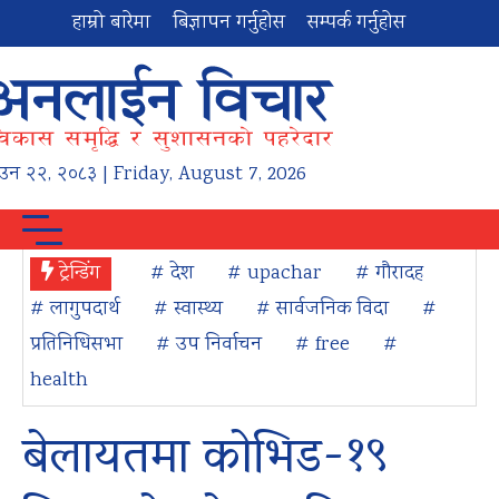
हाम्रो बारेमा
बिज्ञापन गर्नुहोस
सम्पर्क गर्नुहोस
ाउन
२२
,
२०८३
| Friday, August 7, 2026
ट्रेन्डिंग
# देश
# upachar
# गौरादह
# लागुपदार्थ
# स्वास्थ्य
# सार्वजनिक विदा
#
प्रतिनिधिसभा
# उप निर्वाचन
# free
#
health
बेलायतमा कोभिड-१९