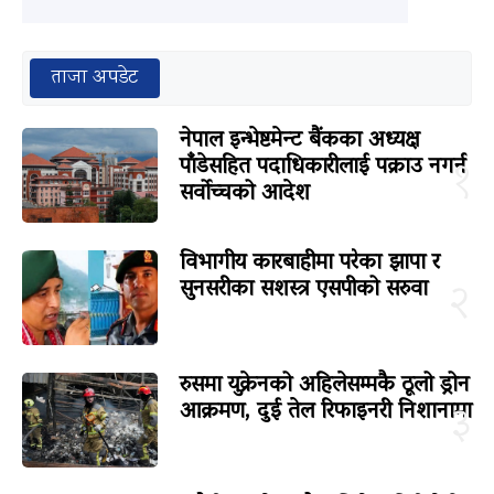
ताजा अपडेट
नेपाल इन्भेष्टमेन्ट बैंकका अध्यक्ष
पाँडेसहित पदाधिकारीलाई पक्राउ नगर्न
१
सर्वोच्चको आदेश
विभागीय कारबाहीमा परेका झापा र
सुनसरीका सशस्त्र एसपीको सरुवा
२
रुसमा युक्रेनको अहिलेसम्मकै ठूलो ड्रोन
आक्रमण, दुई तेल रिफाइनरी निशानामा
३