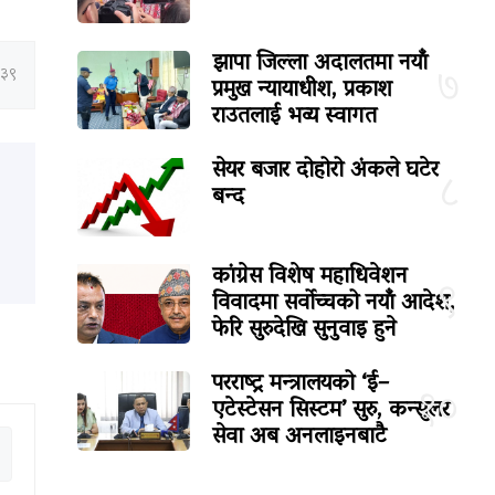
झापा जिल्ला अदालतमा नयाँ
७
:३९
प्रमुख न्यायाधीश, प्रकाश
राउतलाई भव्य स्वागत
सेयर बजार दोहोरो अंकले घटेर
८
बन्द
कांग्रेस विशेष महाधिवेशन
९
विवादमा सर्वोच्चको नयाँ आदेश,
फेरि सुरुदेखि सुनुवाइ हुने
परराष्ट्र मन्त्रालयको ‘ई–
१०
एटेस्टेसन सिस्टम’ सुरु, कन्सुलर
सेवा अब अनलाइनबाटै