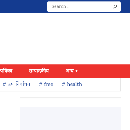
Search
for:
 पत्रिका
सम्पादकीय
अन्य +
# उप निर्वाचन
# free
# health