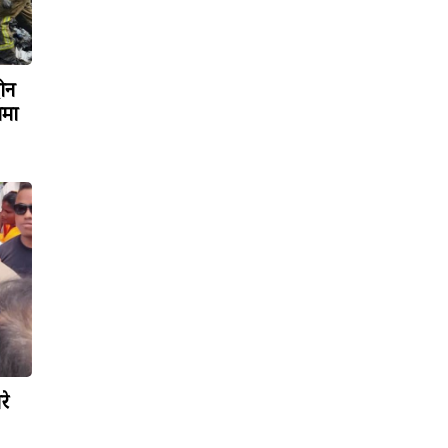
रोन
ामा
रे