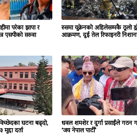
हीमा परेका झापा र
रुसमा युक्रेनको अहिलेसम्मकै ठूलो ड्
त्र एसपीको सरुवा
आक्रमण, दुई तेल रिफाइनरी निशान
विच्छेदका घटना बढ्दो,
धवल शमशेर र दुर्गा प्रसाईंले गठन ग
मुद्दा दर्ता
‘जय नेपाल पार्टी’