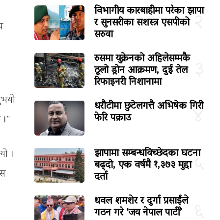
विभागीय कारबाहीमा परेका झापा
२
र सुनसरीका सशस्त्र एसपीको
य
सरुवा
रुसमा युक्रेनको अहिलेसम्मकै
३
ठूलो ड्रोन आक्रमण, दुई तेल
रिफाइनरी निशानामा
नुभयो
धरौटीमा छुटेलगत्तै अभिषेक गिरी
४
फेरि पक्राउ
ु ।”
झापामा सम्बन्धविच्छेदका घटना
भयो ।
५
बढ्दो, एक वर्षमै १,३७३ मुद्दा
यस
दर्ता
धवल शमशेर र दुर्गा प्रसाईंले
६
गठन गरे ‘जय नेपाल पार्टी’