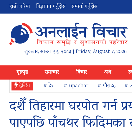
हाम्रो बारेमा
बिज्ञापन गर्नुहोस
सम्पर्क गर्नुहोस
शुक्रबार
,
साउन
२२
,
२०८३
| Friday, August 7, 2026
गृहपृष्ठ
समाचार
विचार
अर्थ
स्
ट्रेन्डिंग
# देश
# upachar
# गौरादह
# ल
दशैँ तिहारमा घरपोत गर्न प्र
पाएपछि पाँचथर फिदिमका स