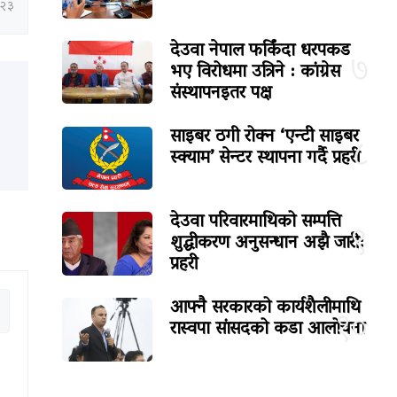
:२३
देउवा नेपाल फर्किंदा धरपकड
७
भए विरोधमा उत्रिने : कांग्रेस
संस्थापनइतर पक्ष
साइबर ठगी रोक्न ‘एन्टी साइबर
८
स्क्याम’ सेन्टर स्थापना गर्दै प्रहरी
देउवा परिवारमाथिको सम्पत्ति
९
शुद्धीकरण अनुसन्धान अझै जारी:
प्रहरी
आफ्नै सरकारको कार्यशैलीमाथि
१०
रास्वपा सांसदको कडा आलोचना