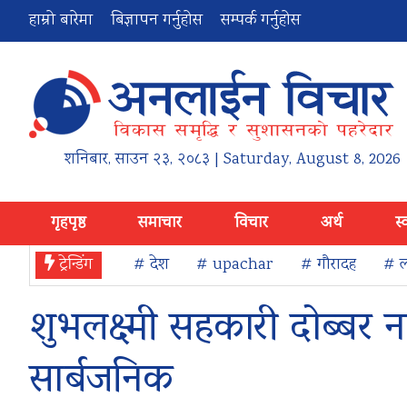
हाम्रो बारेमा
बिज्ञापन गर्नुहोस
सम्पर्क गर्नुहोस
शनिबार
,
साउन
२३
,
२०८३
| Saturday, August 8, 2026
गृहपृष्ठ
समाचार
विचार
अर्थ
स्
ट्रेन्डिंग
# देश
# upachar
# गौरादह
# ल
शुभलक्ष्मी सहकारी दोब्बर न
सार्बजनिक