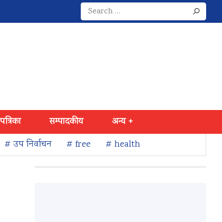
Search
for:
 पत्रिका
सम्पादकीय
अन्य +
# उप निर्वाचन
# free
# health