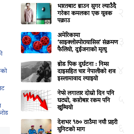
भारतबाट ब्राउन सुगर ल्याउँदै
२
गरेका कमलका एक युवक
पक्राउ
अमेरिकामा
३
‘साइक्लोस्पोरायासिस’ संक्रमण
फैलियो, दुईजनाको मृत्यु
को
ब्रोड पिक दुर्घटना : निम्स
४
षकको
दाइसहित चार नेपालीको शव
इस्लामावाद ल्याइयो
ाट
नेप्से लगातार दोस्रो दिन पनि
५
घट्यो, कारोबार रकम पनि
ा
खुम्चियो
करोड
देशभर ९७० ठाउँमा नयाँ प्रहरी
६
युनिटको माग