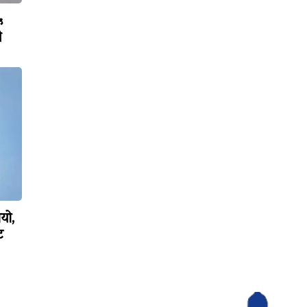
५
ी
ियो,
ट