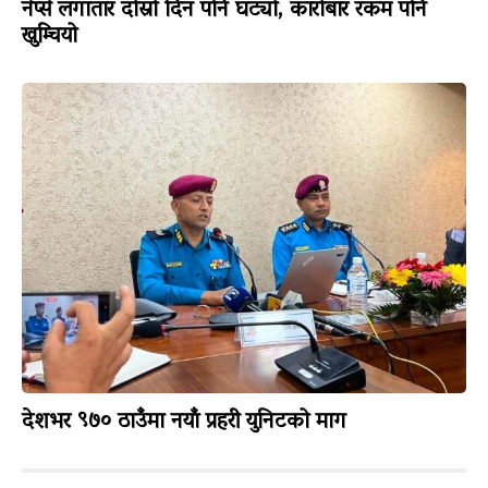
नेप्से लगातार दोस्रो दिन पनि घट्यो, कारोबार रकम पनि
खुम्चियो
देशभर ९७० ठाउँमा नयाँ प्रहरी युनिटको माग