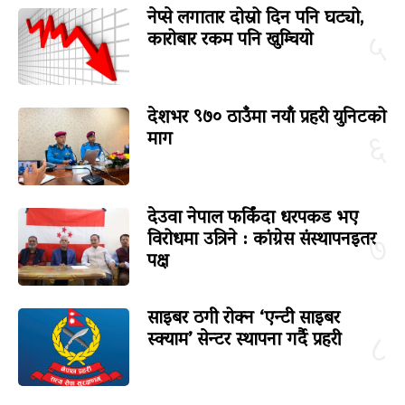
नेप्से लगातार दोस्रो दिन पनि घट्यो,
कारोबार रकम पनि खुम्चियो
५
देशभर ९७० ठाउँमा नयाँ प्रहरी युनिटको
माग
६
देउवा नेपाल फर्किंदा धरपकड भए
विरोधमा उत्रिने : कांग्रेस संस्थापनइतर
७
पक्ष
साइबर ठगी रोक्न ‘एन्टी साइबर
स्क्याम’ सेन्टर स्थापना गर्दै प्रहरी
८