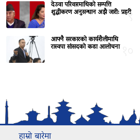
देउवा परिवारमाथिको सम्पत्ति
शुद्धीकरण अनुसन्धान अझै जारी: प्रहरी
९
आफ्नै सरकारको कार्यशैलीमाथि
रास्वपा सांसदको कडा आलोचना
१०
हाम्रो बारेमा