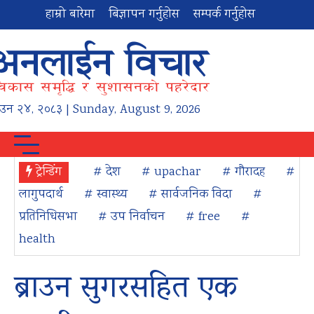
हाम्रो बारेमा
बिज्ञापन गर्नुहोस
सम्पर्क गर्नुहोस
ाउन
२४
,
२०८३
| Sunday, August 9, 2026
ट्रेन्डिंग
# देश
# upachar
# गौरादह
#
लागुपदार्थ
# स्वास्थ्य
# सार्वजनिक विदा
#
प्रतिनिधिसभा
# उप निर्वाचन
# free
#
health
ब्राउन सुगरसहित एक