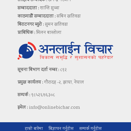
साहित्य सम्पादक :
खगेन्द्र नेउपाने
सम्बाददाता :
शान्ति सुब्बा
काठमाडौं सम्बाददाता :
सबिन खतिवडा
बिराटनगर ब्युरो :
सुमन खतिवडा
प्राबिधिक :
मिलन बास्तोला
सूचना बिभाग दर्ता नम्बर :
८९२
प्रमुख कार्यलय :
गौरादह -२, झापा, नेपाल
सम्पर्क :
९८५२६७६३०८
इमेल :
info@onlinebichar.com
हाम्रो बारेमा
बिज्ञापन गर्नुहोस
सम्पर्क गर्नुहोस