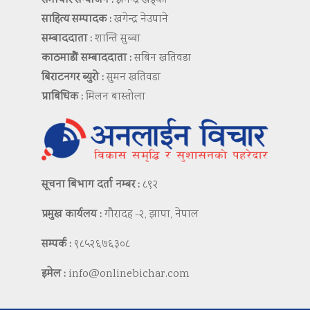
समाचार सम्योजन :
झगेन्द्र खड्का
साहित्य सम्पादक :
खगेन्द्र नेउपाने
सम्बाददाता :
शान्ति सुब्बा
काठमाडौं सम्बाददाता :
सबिन खतिवडा
बिराटनगर ब्युरो :
सुमन खतिवडा
प्राबिधिक :
मिलन बास्तोला
सूचना बिभाग दर्ता नम्बर :
८९२
प्रमुख कार्यलय :
गौरादह -२, झापा, नेपाल
सम्पर्क :
९८५२६७६३०८
इमेल :
info@onlinebichar.com