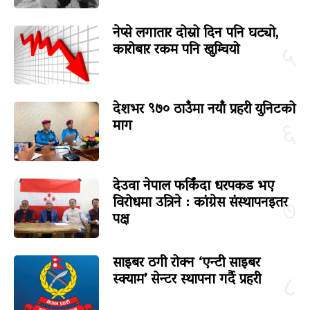
नेप्से लगातार दोस्रो दिन पनि घट्यो,
कारोबार रकम पनि खुम्चियो
५
देशभर ९७० ठाउँमा नयाँ प्रहरी युनिटको
माग
६
देउवा नेपाल फर्किंदा धरपकड भए
विरोधमा उत्रिने : कांग्रेस संस्थापनइतर
७
पक्ष
साइबर ठगी रोक्न ‘एन्टी साइबर
स्क्याम’ सेन्टर स्थापना गर्दै प्रहरी
८