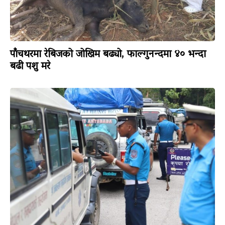
पाँचथरमा रेबिजको जोखिम बढ्यो, फाल्गुनन्दमा ४० भन्दा
बढी पशु मरे