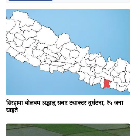
सिरहामा बोलबम श्रद्धालु सवार ट्याक्टर दुर्घटना, १५ जना
घाइते