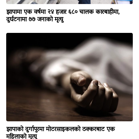
झापामा एक वर्षमा २४ हजार ६८० चालक कारबाहीमा,
दुर्घटनामा ७७ जनाको मृत्यु
झापाको दुर्गापुरमा मोटरसाइकलको ठक्करबाट एक
महिलाको मृत्यु