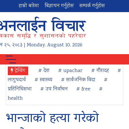
हाम्रो बारेमा
बिज्ञापन गर्नुहोस
सम्पर्क गर्नुहोस
न
२५
,
२०८३
| Monday, August 10, 2026
ट्रेन्डिंग
# देश
# upachar
# गौरादह
#
लागुपदार्थ
# स्वास्थ्य
# सार्वजनिक विदा
#
प्रतिनिधिसभा
# उप निर्वाचन
# free
#
health
भान्जाको हत्या गरेको