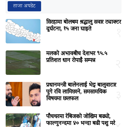
ताजा अपडेट
सिरहामा बोलबम श्रद्धालु सवार ट्याक्टर
दुर्घटना, १५ जना घाइते
१
मलको अभावबीच देशभर ९५.५
प्रतिशत धान रोपाइँ सम्पन्न
२
प्रधानमन्त्री बालेनलाई भेट्न बालुवाटार
पुगे रवि लामिछाने, समसामयिक
३
विषयमा छलफल
पाँचथरमा रेबिजको जोखिम बढ्यो,
फाल्गुनन्दमा ४० भन्दा बढी पशु मरे