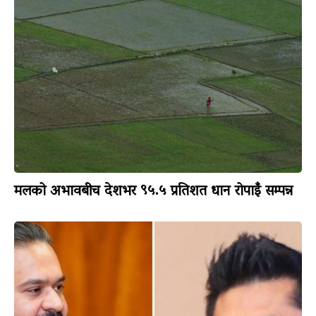
मलको अभावबीच देशभर ९५.५ प्रतिशत धान रोपाइँ सम्पन्न