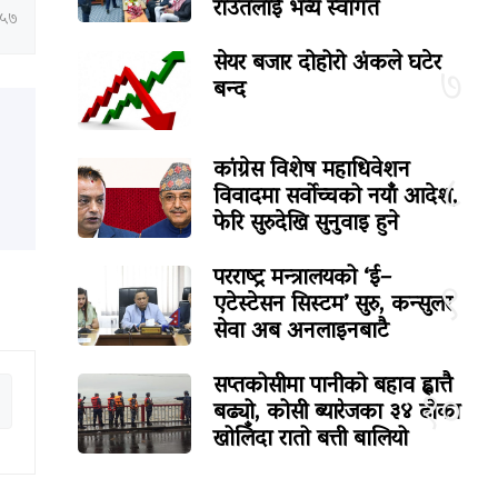
राउतलाई भव्य स्वागत
:५७
सेयर बजार दोहोरो अंकले घटेर
७
बन्द
कांग्रेस विशेष महाधिवेशन
८
विवादमा सर्वोच्चको नयाँ आदेश,
फेरि सुरुदेखि सुनुवाइ हुने
परराष्ट्र मन्त्रालयको ‘ई–
९
एटेस्टेसन सिस्टम’ सुरु, कन्सुलर
सेवा अब अनलाइनबाटै
सप्तकोसीमा पानीको बहाव ह्वात्तै
१०
बढ्यो, कोसी ब्यारेजका ३४ ढोका
खोलिँदा रातो बत्ती बालियो