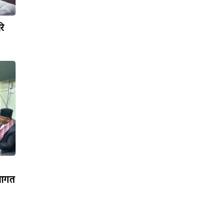
रि
्वागत