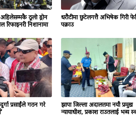
 अहिलेसम्मकै ठूलो ड्रोन
धरौटीमा छुटेलगत्तै अभिषेक गिरी फे
ेल रिफाइनरी निशानामा
पक्राउ
्गा प्रसाईंले गठन गरे
झापा जिल्ला अदालतमा नयाँ प्रमुख
’
न्यायाधीश, प्रकाश राउतलाई भव्य स