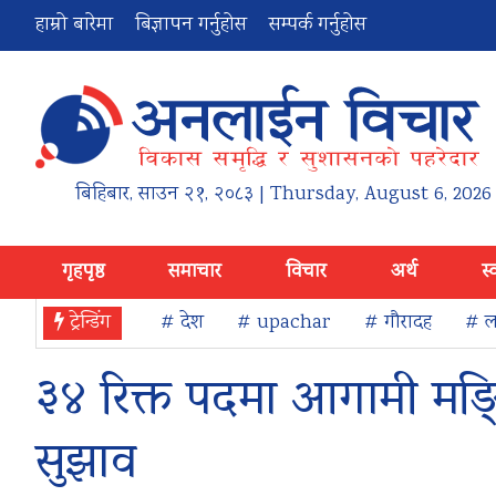
हाम्रो बारेमा
बिज्ञापन गर्नुहोस
सम्पर्क गर्नुहोस
बिहिबार
,
साउन
२१
,
२०८३
| Thursday, August 6, 2026
गृहपृष्ठ
समाचार
विचार
अर्थ
स्
ट्रेन्डिंग
# देश
# upachar
# गौरादह
# ला
३४ रिक्त पदमा आगामी मङ्सिर
सुझाव