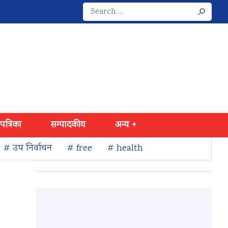
Search
for:
 पत्रिका
सम्पादकीय
अन्य +
# उप निर्वाचन
# free
# health