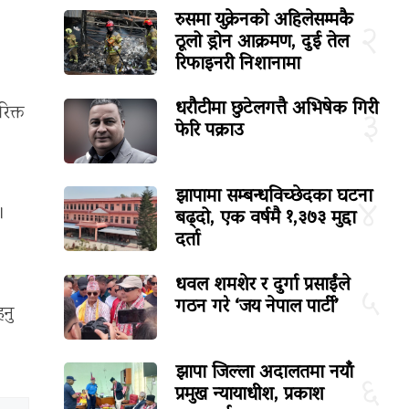
रुसमा युक्रेनको अहिलेसम्मकै
२
ठूलो ड्रोन आक्रमण, दुई तेल
रिफाइनरी निशानामा
धरौटीमा छुटेलगत्तै अभिषेक गिरी
िक्त
३
फेरि पक्राउ
झापामा सम्बन्धविच्छेदका घटना
४
।
बढ्दो, एक वर्षमै १,३७३ मुद्दा
दर्ता
धवल शमशेर र दुर्गा प्रसाईंले
५
गठन गरे ‘जय नेपाल पार्टी’
नु
झापा जिल्ला अदालतमा नयाँ
६
प्रमुख न्यायाधीश, प्रकाश