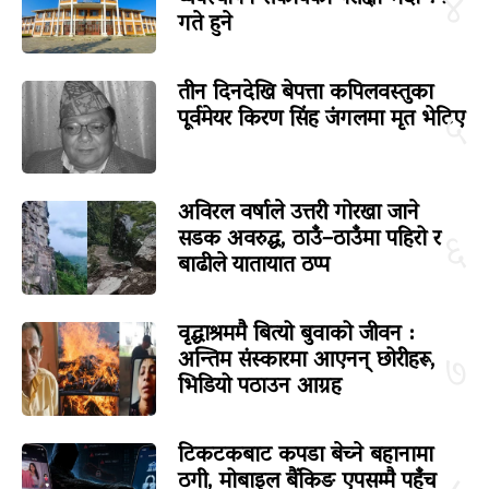
४
गते हुने
तीन दिनदेखि बेपत्ता कपिलवस्तुका
पूर्वमेयर किरण सिंह जंगलमा मृत भेटिए
५
अविरल वर्षाले उत्तरी गोरखा जाने
सडक अवरुद्ध, ठाउँ–ठाउँमा पहिरो र
६
बाढीले यातायात ठप्प
वृद्धाश्रममै बित्यो बुवाको जीवन :
अन्तिम संस्कारमा आएनन् छोरीहरू,
७
भिडियो पठाउन आग्रह
टिकटकबाट कपडा बेच्ने बहानामा
ठगी, मोबाइल बैंकिङ एपसम्मै पहुँच