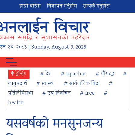
हाम्रो बारेमा
बिज्ञापन गर्नुहोस
सम्पर्क गर्नुहोस
ाउन
२४
,
२०८३
| Sunday, August 9, 2026
ट्रेन्डिंग
# देश
# upachar
# गौरादह
#
लागुपदार्थ
# स्वास्थ्य
# सार्वजनिक विदा
#
प्रतिनिधिसभा
# उप निर्वाचन
# free
#
health
यसवर्षको मनसुनजन्य