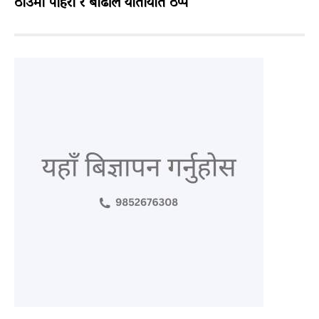
ठाउँमा पहिरो र बाढीले यातायात ठप्प