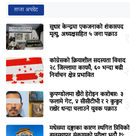
ताजा अपडेट
सुधार केन्द्रमा एकजनाको शंकास्पद
मृत्यु, अध्यक्षसहित ५ जना पक्राउ
१
कांग्रेसको क्रियाशील सदस्यता विवाद
२८ जिल्लामा कायमै, ६० भन्दा बढी
२
निर्वाचन क्षेत्र प्रभावित
कुपण्डोलमा खैरो हेरोइन कारोबारः ३
फलामे गेट, ४ सीसीटीभी र २ कुकुर
३
राखेर धन्दा चलाउने युवक पक्राउ
मधेसमा दङ्गाका कारण स्थगित त्रिविको
व्यवस्थापन संकायको परीक्षा भदौ १५