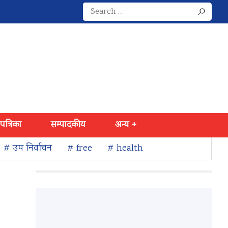
Search
for:
 पत्रिका
सम्पादकीय
अन्य +
# उप निर्वाचन
# free
# health