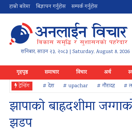
हाम्रो बारेमा
बिज्ञापन गर्नुहोस
सम्पर्क गर्नुहोस
शनिबार
,
साउन
२३
,
२०८३
| Saturday, August 8, 2026
गृहपृष्ठ
समाचार
विचार
अर्थ
स्
ट्रेन्डिंग
# देश
# upachar
# गौरादह
# ला
झापाको बाह्रदशीमा जग्गाक
झडप