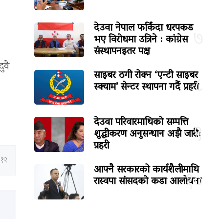
देउवा नेपाल फर्किंदा धरपकड
७
भए विरोधमा उत्रिने : कांग्रेस
संस्थापनइतर पक्ष
ुवै
साइबर ठगी रोक्न ‘एन्टी साइबर
८
स्क्याम’ सेन्टर स्थापना गर्दै प्रहरी
देउवा परिवारमाथिको सम्पत्ति
९
शुद्धीकरण अनुसन्धान अझै जारी:
प्रहरी
:१२
आफ्नै सरकारको कार्यशैलीमाथि
१०
रास्वपा सांसदको कडा आलोचना