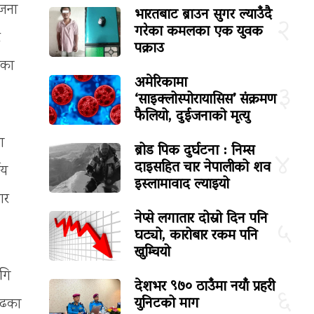
 जना
भारतबाट ब्राउन सुगर ल्याउँदै
२
गरेका कमलका एक युवक
र
पक्राउ
एका
अमेरिकामा
३
‘साइक्लोस्पोरायासिस’ संक्रमण
फैलियो, दुईजनाको मृत्यु
ा
ब्रोड पिक दुर्घटना : निम्स
४
दाइसहित चार नेपालीको शव
ीय
इस्लामावाद ल्याइयो
ार
नेप्से लगातार दोस्रो दिन पनि
५
घट्यो, कारोबार रकम पनि
खुम्चियो
गि
देशभर ९७० ठाउँमा नयाँ प्रहरी
६
युनिटको माग
गढका