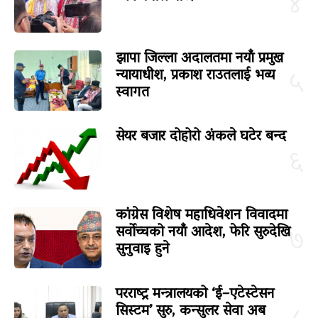
४
झापा जिल्ला अदालतमा नयाँ प्रमुख
न्यायाधीश, प्रकाश राउतलाई भव्य
५
स्वागत
सेयर बजार दोहोरो अंकले घटेर बन्द
६
कांग्रेस विशेष महाधिवेशन विवादमा
सर्वोच्चको नयाँ आदेश, फेरि सुरुदेखि
७
सुनुवाइ हुने
परराष्ट्र मन्त्रालयको ‘ई–एटेस्टेसन
सिस्टम’ सुरु, कन्सुलर सेवा अब