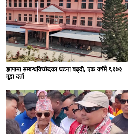
झापामा सम्बन्धविच्छेदका घटना बढ्दो, एक वर्षमै १,३७३
मुद्दा दर्ता