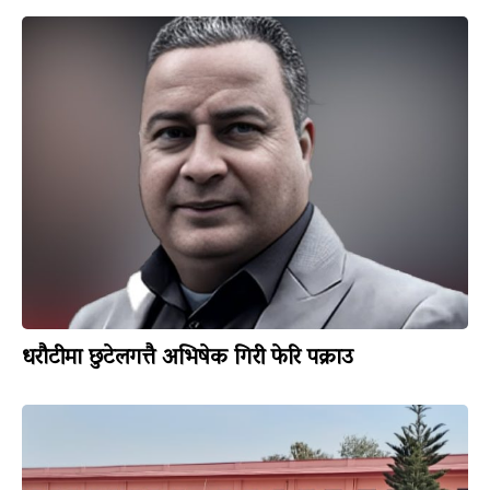
धरौटीमा छुटेलगत्तै अभिषेक गिरी फेरि पक्राउ