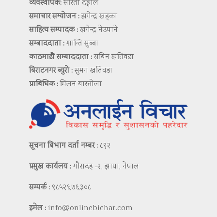
व्यवस्थापक:
सरिता दङ्गाल
समाचार सम्योजन :
झगेन्द्र खड्का
साहित्य सम्पादक :
खगेन्द्र नेउपाने
सम्बाददाता :
शान्ति सुब्बा
काठमाडौं सम्बाददाता :
सबिन खतिवडा
बिराटनगर ब्युरो :
सुमन खतिवडा
प्राबिधिक :
मिलन बास्तोला
सूचना बिभाग दर्ता नम्बर :
८९२
प्रमुख कार्यलय :
गौरादह -२, झापा, नेपाल
सम्पर्क :
९८५२६७६३०८
इमेल :
info@onlinebichar.com