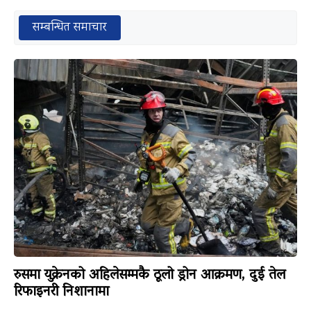
सम्बन्धित समाचार
रुसमा युक्रेनको अहिलेसम्मकै ठूलो ड्रोन आक्रमण, दुई तेल
रिफाइनरी निशानामा