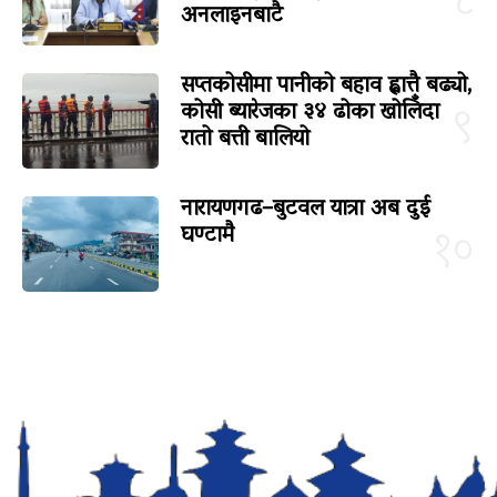
८
अनलाइनबाटै
सप्तकोसीमा पानीको बहाव ह्वात्तै बढ्यो,
कोसी ब्यारेजका ३४ ढोका खोलिँदा
९
रातो बत्ती बालियो
नारायणगढ–बुटवल यात्रा अब दुई
घण्टामै
१०