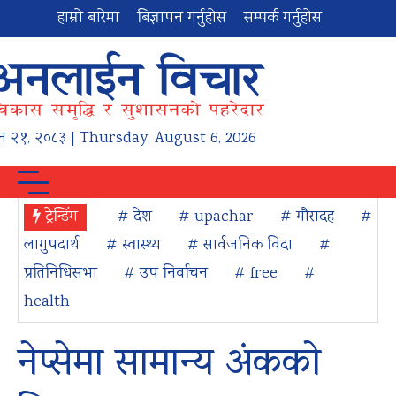
हाम्रो बारेमा
बिज्ञापन गर्नुहोस
सम्पर्क गर्नुहोस
न
२१
,
२०८३
| Thursday, August 6, 2026
ट्रेन्डिंग
# देश
# upachar
# गौरादह
#
लागुपदार्थ
# स्वास्थ्य
# सार्वजनिक विदा
#
प्रतिनिधिसभा
# उप निर्वाचन
# free
#
health
नेप्सेमा सामान्य अंकको