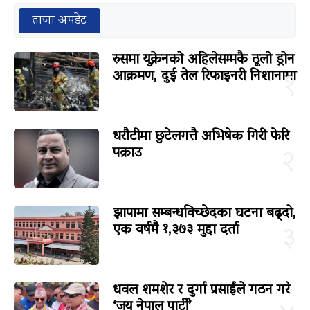
ताजा अपडेट
रुसमा युक्रेनको अहिलेसम्मकै ठूलो ड्रोन
आक्रमण, दुई तेल रिफाइनरी निशानामा
१
धरौटीमा छुटेलगत्तै अभिषेक गिरी फेरि
पक्राउ
२
झापामा सम्बन्धविच्छेदका घटना बढ्दो,
एक वर्षमै १,३७३ मुद्दा दर्ता
३
धवल शमशेर र दुर्गा प्रसाईंले गठन गरे
‘जय नेपाल पार्टी’