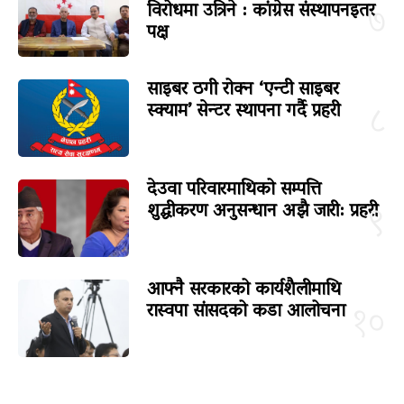
विरोधमा उत्रिने : कांग्रेस संस्थापनइतर
७
पक्ष
साइबर ठगी रोक्न ‘एन्टी साइबर
स्क्याम’ सेन्टर स्थापना गर्दै प्रहरी
८
देउवा परिवारमाथिको सम्पत्ति
शुद्धीकरण अनुसन्धान अझै जारी: प्रहरी
९
आफ्नै सरकारको कार्यशैलीमाथि
रास्वपा सांसदको कडा आलोचना
१०