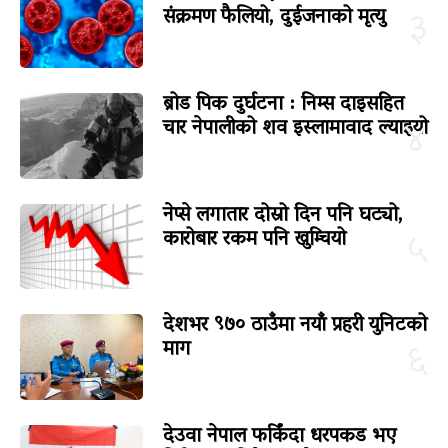
संक्रमण फैलियो, दुईजनाको मृत्यु
३
ब्रोड पिक दुर्घटना : निम्स दाइसहित
चार नेपालीको शव इस्लामावाद ल्याइयो
४
नेप्से लगातार दोस्रो दिन पनि घट्यो,
कारोबार रकम पनि खुम्चियो
५
देशभर ९७० ठाउँमा नयाँ प्रहरी युनिटको
माग
६
देउवा नेपाल फर्किंदा धरपकड भए