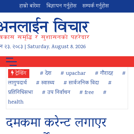
हाम्रो बारेमा
बिज्ञापन गर्नुहोस
सम्पर्क गर्नुहोस
न
२३
,
२०८३
| Saturday, August 8, 2026
ट्रेन्डिंग
# देश
# upachar
# गौरादह
#
लागुपदार्थ
# स्वास्थ्य
# सार्वजनिक विदा
#
प्रतिनिधिसभा
# उप निर्वाचन
# free
#
health
दमकमा करेन्ट लगाएर