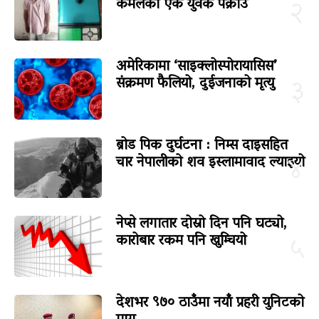
कमलका एक युवक पक्राउ
२
अमेरिकामा ‘साइक्लोस्पोरायासिस’
संक्रमण फैलियो, दुईजनाको मृत्यु
३
ब्रोड पिक दुर्घटना : निम्स दाइसहित
चार नेपालीको शव इस्लामावाद ल्याइयो
४
नेप्से लगातार दोस्रो दिन पनि घट्यो,
कारोबार रकम पनि खुम्चियो
५
देशभर ९७० ठाउँमा नयाँ प्रहरी युनिटको