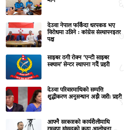
माग
६
देउवा नेपाल फर्किंदा धरपकड भए
विरोधमा उत्रिने : कांग्रेस संस्थापनइतर
७
पक्ष
साइबर ठगी रोक्न ‘एन्टी साइबर
स्क्याम’ सेन्टर स्थापना गर्दै प्रहरी
८
देउवा परिवारमाथिको सम्पत्ति
शुद्धीकरण अनुसन्धान अझै जारी: प्रहरी
९
आफ्नै सरकारको कार्यशैलीमाथि
रास्वपा सांसदको कडा आलोचना