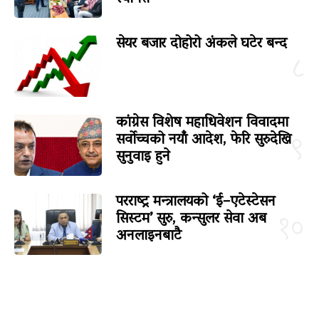
सेयर बजार दोहोरो अंकले घटेर बन्द
८
कांग्रेस विशेष महाधिवेशन विवादमा
सर्वोच्चको नयाँ आदेश, फेरि सुरुदेखि
९
सुनुवाइ हुने
परराष्ट्र मन्त्रालयको ‘ई–एटेस्टेसन
सिस्टम’ सुरु, कन्सुलर सेवा अब
१०
अनलाइनबाटै