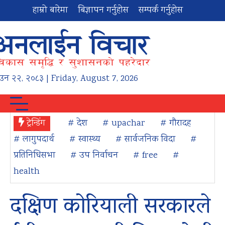
हाम्रो बारेमा
बिज्ञापन गर्नुहोस
सम्पर्क गर्नुहोस
ाउन
२२
,
२०८३
| Friday, August 7, 2026
ट्रेन्डिंग
# देश
# upachar
# गौरादह
# लागुपदार्थ
# स्वास्थ्य
# सार्वजनिक विदा
#
प्रतिनिधिसभा
# उप निर्वाचन
# free
#
health
दक्षिण कोरियाली सरकारले