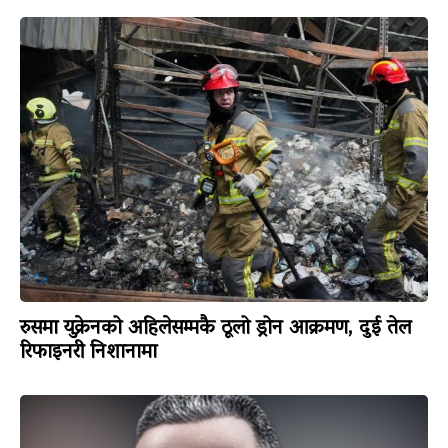
रुसमा युक्रेनको अहिलेसम्मकै ठूलो ड्रोन आक्रमण, दुई तेल
रिफाइनरी निशानामा