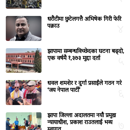
धरौटीमा छुटेलगत्तै अभिषेक गिरी फेरि
पक्राउ
४
झापामा सम्बन्धविच्छेदका घटना बढ्दो,
एक वर्षमै १,३७३ मुद्दा दर्ता
५
धवल शमशेर र दुर्गा प्रसाईंले गठन गरे
‘जय नेपाल पार्टी’
६
झापा जिल्ला अदालतमा नयाँ प्रमुख
न्यायाधीश, प्रकाश राउतलाई भव्य
७
स्वागत