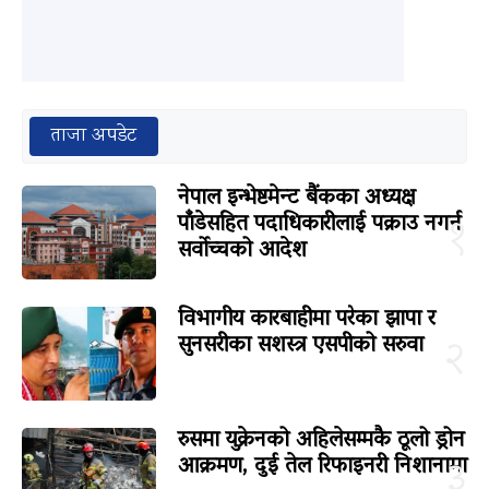
ताजा अपडेट
नेपाल इन्भेष्टमेन्ट बैंकका अध्यक्ष
पाँडेसहित पदाधिकारीलाई पक्राउ नगर्न
१
सर्वोच्चको आदेश
विभागीय कारबाहीमा परेका झापा र
सुनसरीका सशस्त्र एसपीको सरुवा
२
रुसमा युक्रेनको अहिलेसम्मकै ठूलो ड्रोन
आक्रमण, दुई तेल रिफाइनरी निशानामा
३