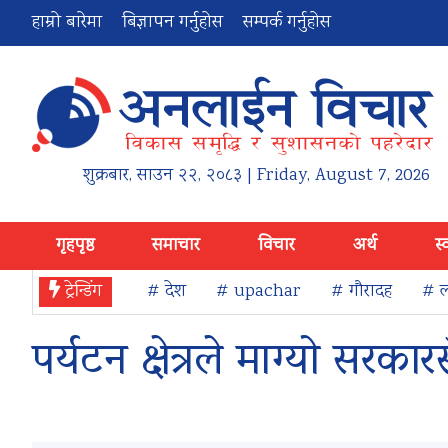
हाम्रो बारेमा
बिज्ञापन गर्नुहोस
सम्पर्क गर्नुहोस
शुक्रबार
,
साउन
२२
,
२०८३
| Friday, August 7, 2026
गृहपृष्ठ
समाचार
विचार
अर्थ
स्
ट्रेन्डिंग
# देश
# upachar
# गौरादह
# ल
पर्यटन क्षेत्रले माग्यो सरक