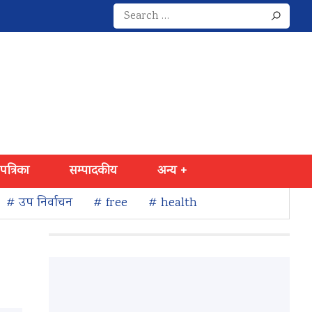
Search
for:
 पत्रिका
सम्पादकीय
अन्य +
# उप निर्वाचन
# free
# health