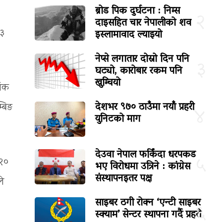
ब्रोड पिक दुर्घटना : निम्स
२
दाइसहित चार नेपालीको शव
इस्लामावाद ल्याइयो
१३
नेप्से लगातार दोस्रो दिन पनि
३
घट्यो, कारोबार रकम पनि
खुम्चियो
ांक
देशभर ९७० ठाउँमा नयाँ प्रहरी
्बिङ
४
युनिटको माग
देउवा नेपाल फर्किंदा धरपकड
५
 २०
भए विरोधमा उत्रिने : कांग्रेस
संस्थापनइतर पक्ष
ले
साइबर ठगी रोक्न ‘एन्टी साइबर
६
स्क्याम’ सेन्टर स्थापना गर्दै प्रहरी