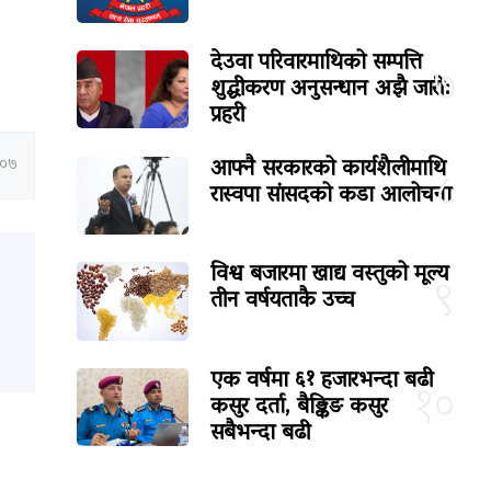
देउवा परिवारमाथिको सम्पत्ति
७
शुद्धीकरण अनुसन्धान अझै जारी:
प्रहरी
आफ्नै सरकारको कार्यशैलीमाथि
:०७
८
रास्वपा सांसदको कडा आलोचना
विश्व बजारमा खाद्य वस्तुको मूल्य
९
तीन वर्षयताकै उच्च
एक वर्षमा ६१ हजारभन्दा बढी
१०
कसुर दर्ता, बैङ्किङ कसुर
सबैभन्दा बढी