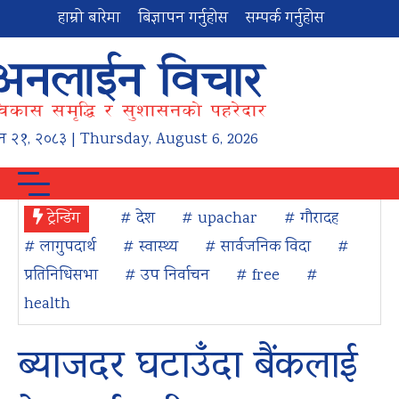
हाम्रो बारेमा
बिज्ञापन गर्नुहोस
सम्पर्क गर्नुहोस
न
२१
,
२०८३
| Thursday, August 6, 2026
ट्रेन्डिंग
# देश
# upachar
# गौरादह
# लागुपदार्थ
# स्वास्थ्य
# सार्वजनिक विदा
#
प्रतिनिधिसभा
# उप निर्वाचन
# free
#
health
ब्याजदर घटाउँदा बैंकलाई