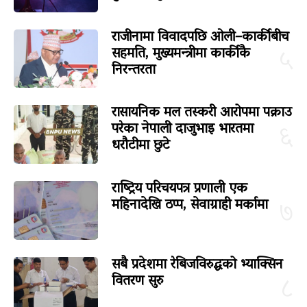
राजीनामा विवादपछि ओली–कार्कीबीच
सहमति, मुख्यमन्त्रीमा कार्कीकै
५
निरन्तरता
रासायनिक मल तस्करी आरोपमा पक्राउ
परेका नेपाली दाजुभाइ भारतमा
६
धरौटीमा छुटे
राष्ट्रिय परिचयपत्र प्रणाली एक
महिनादेखि ठप्प, सेवाग्राही मर्कामा
७
सबै प्रदेशमा रेबिजविरुद्धको भ्याक्सिन
वितरण सुरु
८