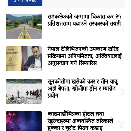
ताजा अपडेट
सडकछेउको जग्गामा विकास कर २५
प्रतिशतसम्म बढाउने सरकारको तयारी
१
नेपाल टेलिभिजनको उपकरण खरिद
प्रक्रियामा अनियमितता, अख्तियारलाई
२
अनुसन्धान गर्न सिफारिस
सुनकोसीमा खसेको कार र तीन यात्रु
अझै बेपत्ता, खोजीमा ड्रोन र म्याग्नेट
३
प्रयोग
काठमाडौंभित्रका होटल तथा
रेष्टुरेन्टहरुमा अव्यवस्थित तरिकाले
४
हुक्का र चुरोट पिउन कडाइ