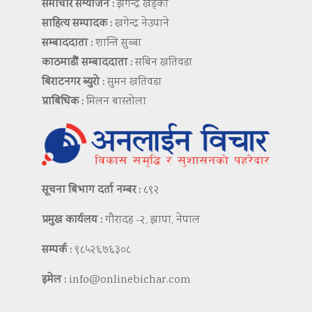
समाचार सम्योजन :
झगेन्द्र खड्का
साहित्य सम्पादक :
खगेन्द्र नेउपाने
सम्बाददाता :
शान्ति सुब्बा
काठमाडौं सम्बाददाता :
सबिन खतिवडा
बिराटनगर ब्युरो :
सुमन खतिवडा
प्राबिधिक :
मिलन बास्तोला
सूचना बिभाग दर्ता नम्बर :
८९२
प्रमुख कार्यलय :
गौरादह -२, झापा, नेपाल
सम्पर्क :
९८५२६७६३०८
इमेल :
info@onlinebichar.com