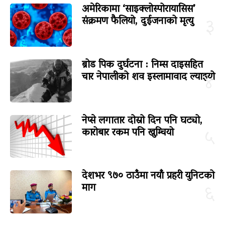
अमेरिकामा ‘साइक्लोस्पोरायासिस’
संक्रमण फैलियो, दुईजनाको मृत्यु
३
ब्रोड पिक दुर्घटना : निम्स दाइसहित
चार नेपालीको शव इस्लामावाद ल्याइयो
४
नेप्से लगातार दोस्रो दिन पनि घट्यो,
कारोबार रकम पनि खुम्चियो
५
देशभर ९७० ठाउँमा नयाँ प्रहरी युनिटको
माग
६