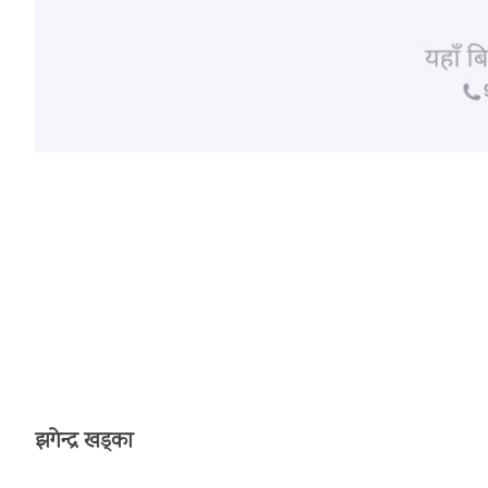
झगेन्द्र खड्का