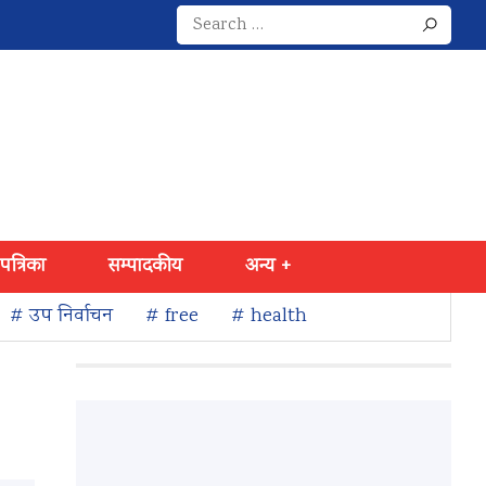
Search
for:
 पत्रिका
सम्पादकीय
अन्य +
# उप निर्वाचन
# free
# health