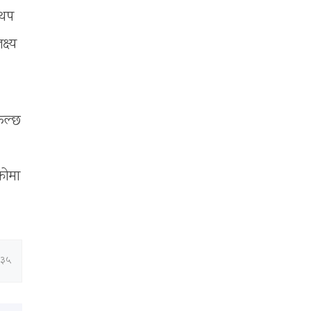
 थप
्ष्य
फल्छ
कोमा
:३५