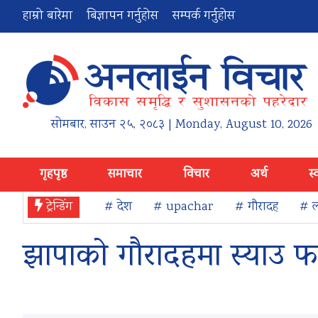
हाम्रो बारेमा
बिज्ञापन गर्नुहोस
सम्पर्क गर्नुहोस
सोमबार
,
साउन
२५
,
२०८३
| Monday, August 10, 2026
गृहपृष्ठ
समाचार
विचार
अर्थ
स्
ट्रेन्डिंग
# देश
# upachar
# गौरादह
# ल
झापाको गौरादहमा स्याउ फल