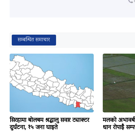
सम्बन्धित समाचार
सिरहामा बोलबम श्रद्धालु सवार ट्याक्टर
मलको अभावबीच
दुर्घटना, १५ जना घाइते
धान रोपाइँ सम्पन