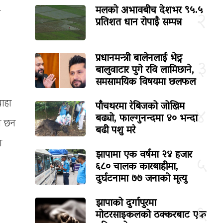
मलको अभावबीच देशभर ९५.५
ा
२
प्रतिशत धान रोपाइँ सम्पन्न
प्रधानमन्त्री बालेनलाई भेट्न
३
बालुवाटार पुगे रवि लामिछाने,
समसामयिक विषयमा छलफल
घाहा
पाँचथरमा रेबिजको जोखिम
४
बढ्यो, फाल्गुनन्दमा ४० भन्दा
का छन
बढी पशु मरे
ा
झापामा एक वर्षमा २४ हजार
५
६८० चालक कारबाहीमा,
दुर्घटनामा ७७ जनाको मृत्यु
झापाको दुर्गापुरमा
६
मोटरसाइकलको ठक्करबाट एक