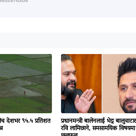
 देशभर ९५.५ प्रतिशत
प्रधानमन्त्री बालेनलाई भेट्न बालुवाटार
्न
रवि लामिछाने, समसामयिक विषयमा
छलफल