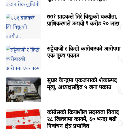
७७१ ग्राहकले तिरे विद्युत्को बक्यौता,
प्राधिकरणले उठायो १ करोड २० लाख
४
सट्टेबाजी र क्रिप्टो कारोबारको आरोपमा
एक पुरुष पक्राउ
५
सुधार केन्द्रमा एकजनाको शंकास्पद
मृत्यु, अध्यक्षसहित ५ जना पक्राउ
६
कांग्रेसको क्रियाशील सदस्यता विवाद
२८ जिल्लामा कायमै, ६० भन्दा बढी
७
निर्वाचन क्षेत्र प्रभावित