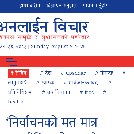
हाम्रो बारेमा
बिज्ञापन गर्नुहोस
सम्पर्क गर्नुहोस
ाउन
२४
,
२०८३
| Sunday, August 9, 2026
ट्रेन्डिंग
# देश
# upachar
# गौरादह
#
लागुपदार्थ
# स्वास्थ्य
# सार्वजनिक विदा
#
प्रतिनिधिसभा
# उप निर्वाचन
# free
#
health
‘निर्वाचनको मत मात्र