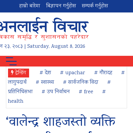
हाम्रो बारेमा
बिज्ञापन गर्नुहोस
सम्पर्क गर्नुहोस
न
२३
,
२०८३
| Saturday, August 8, 2026
ट्रेन्डिंग
# देश
# upachar
# गौरादह
#
लागुपदार्थ
# स्वास्थ्य
# सार्वजनिक विदा
#
प्रतिनिधिसभा
# उप निर्वाचन
# free
#
health
‘वालेन्द्र शाहजस्तो व्यक्ति