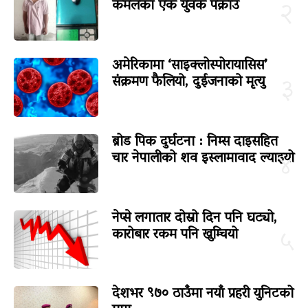
कमलका एक युवक पक्राउ
२
अमेरिकामा ‘साइक्लोस्पोरायासिस’
संक्रमण फैलियो, दुईजनाको मृत्यु
३
ब्रोड पिक दुर्घटना : निम्स दाइसहित
चार नेपालीको शव इस्लामावाद ल्याइयो
४
नेप्से लगातार दोस्रो दिन पनि घट्यो,
कारोबार रकम पनि खुम्चियो
५
देशभर ९७० ठाउँमा नयाँ प्रहरी युनिटको