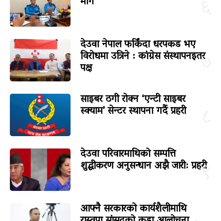
माग
६
देउवा नेपाल फर्किंदा धरपकड भए
विरोधमा उत्रिने : कांग्रेस संस्थापनइतर
७
पक्ष
साइबर ठगी रोक्न ‘एन्टी साइबर
स्क्याम’ सेन्टर स्थापना गर्दै प्रहरी
८
देउवा परिवारमाथिको सम्पत्ति
शुद्धीकरण अनुसन्धान अझै जारी: प्रहरी
९
आफ्नै सरकारको कार्यशैलीमाथि
रास्वपा सांसदको कडा आलोचना