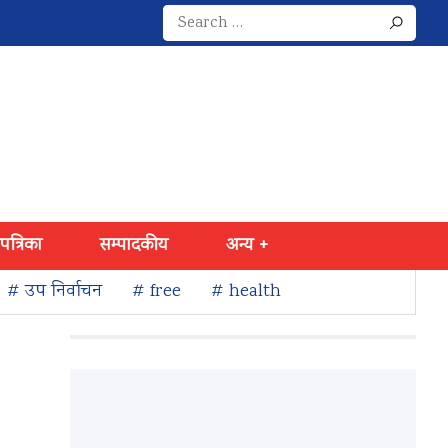
Search
for:
 पत्रिका
सम्पादकीय
अन्य +
# उप निर्वाचन
# free
# health