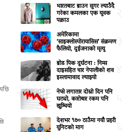
भारतबाट ब्राउन सुगर ल्याउँदै
२
गरेका कमलका एक युवक
पक्राउ
अमेरिकामा
३
‘साइक्लोस्पोरायासिस’ संक्रमण
फैलियो, दुईजनाको मृत्यु
ब्रोड पिक दुर्घटना : निम्स
४
दाइसहित चार नेपालीको शव
इस्लामावाद ल्याइयो
एपछि
नेप्से लगातार दोस्रो दिन पनि
५
घट्यो, कारोबार रकम पनि
खुम्चियो
देशभर ९७० ठाउँमा नयाँ प्रहरी
खि
६
युनिटको माग