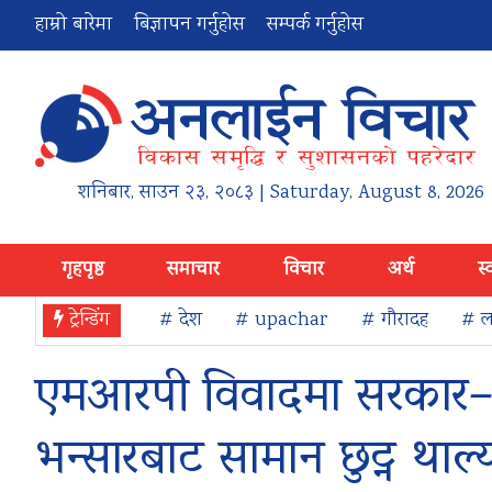
हाम्रो बारेमा
बिज्ञापन गर्नुहोस
सम्पर्क गर्नुहोस
शनिबार
,
साउन
२३
,
२०८३
| Saturday, August 8, 2026
गृहपृष्ठ
समाचार
विचार
अर्थ
स्
ट्रेन्डिंग
# देश
# upachar
# गौरादह
# ला
एमआरपी विवादमा सरकार–
भन्सारबाट सामान छुट्न थाल्