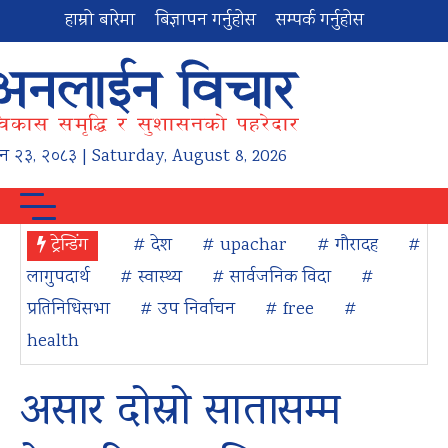
हाम्रो बारेमा
बिज्ञापन गर्नुहोस
सम्पर्क गर्नुहोस
न
२३
,
२०८३
| Saturday, August 8, 2026
ट्रेन्डिंग
# देश
# upachar
# गौरादह
#
लागुपदार्थ
# स्वास्थ्य
# सार्वजनिक विदा
#
प्रतिनिधिसभा
# उप निर्वाचन
# free
#
health
असार दोस्रो सातासम्म