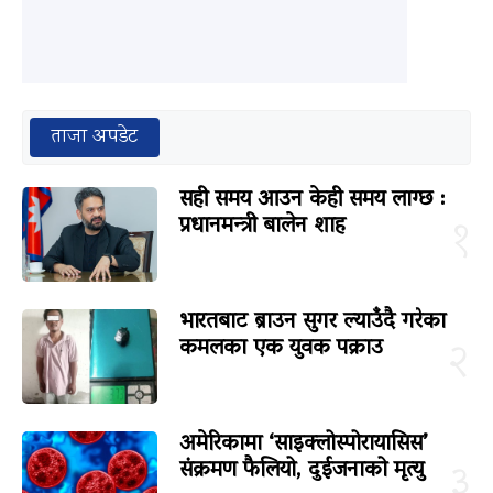
ताजा अपडेट
सही समय आउन केही समय लाग्छ :
प्रधानमन्त्री बालेन शाह
१
भारतबाट ब्राउन सुगर ल्याउँदै गरेका
कमलका एक युवक पक्राउ
२
अमेरिकामा ‘साइक्लोस्पोरायासिस’
संक्रमण फैलियो, दुईजनाको मृत्यु
३