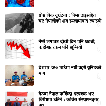
ब्रोड पिक दुर्घटना : निम्स दाइसहित
चार नेपालीको शव इस्लामावाद ल्याइयो
४
नेप्से लगातार दोस्रो दिन पनि घट्यो,
कारोबार रकम पनि खुम्चियो
५
देशभर ९७० ठाउँमा नयाँ प्रहरी युनिटको
माग
६
देउवा नेपाल फर्किंदा धरपकड भए
विरोधमा उत्रिने : कांग्रेस संस्थापनइतर
७
पक्ष