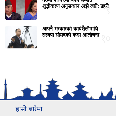
देउवा परिवारमाथिको सम्पत्ति
शुद्धीकरण अनुसन्धान अझै जारी: प्रहरी
९
आफ्नै सरकारको कार्यशैलीमाथि
रास्वपा सांसदको कडा आलोचना
१०
हाम्रो बारेमा