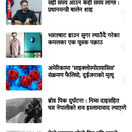
सही समय आउन केही समय लाग्छ :
प्रधानमन्त्री बालेन शाह
१
भारतबाट ब्राउन सुगर ल्याउँदै गरेका
कमलका एक युवक पक्राउ
२
अमेरिकामा ‘साइक्लोस्पोरायासिस’
संक्रमण फैलियो, दुईजनाको मृत्यु
३
ब्रोड पिक दुर्घटना : निम्स दाइसहित
चार नेपालीको शव इस्लामावाद ल्याइयो
४