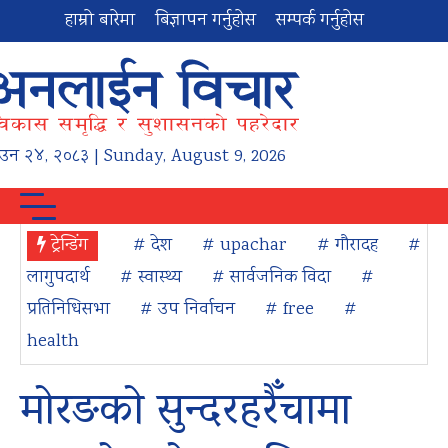
हाम्रो बारेमा
बिज्ञापन गर्नुहोस
सम्पर्क गर्नुहोस
ाउन
२४
,
२०८३
| Sunday, August 9, 2026
ट्रेन्डिंग
# देश
# upachar
# गौरादह
#
लागुपदार्थ
# स्वास्थ्य
# सार्वजनिक विदा
#
प्रतिनिधिसभा
# उप निर्वाचन
# free
#
health
मोरङको सुन्दरहरैँचामा