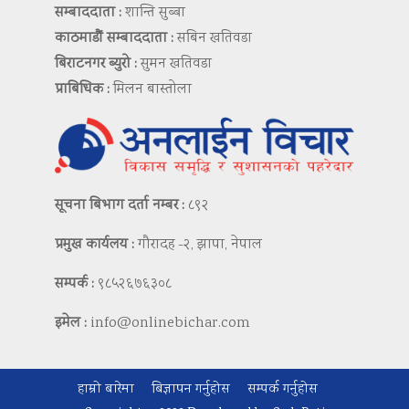
सम्बाददाता :
शान्ति सुब्बा
काठमाडौं सम्बाददाता :
सबिन खतिवडा
बिराटनगर ब्युरो :
सुमन खतिवडा
प्राबिधिक :
मिलन बास्तोला
सूचना बिभाग दर्ता नम्बर :
८९२
प्रमुख कार्यलय :
गौरादह -२, झापा, नेपाल
सम्पर्क :
९८५२६७६३०८
इमेल :
info@onlinebichar.com
हाम्रो बारेमा
बिज्ञापन गर्नुहोस
सम्पर्क गर्नुहोस