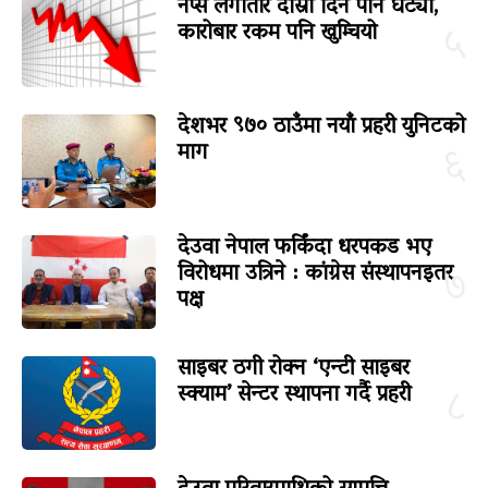
नेप्से लगातार दोस्रो दिन पनि घट्यो,
कारोबार रकम पनि खुम्चियो
५
देशभर ९७० ठाउँमा नयाँ प्रहरी युनिटको
माग
६
देउवा नेपाल फर्किंदा धरपकड भए
विरोधमा उत्रिने : कांग्रेस संस्थापनइतर
७
पक्ष
साइबर ठगी रोक्न ‘एन्टी साइबर
स्क्याम’ सेन्टर स्थापना गर्दै प्रहरी
८