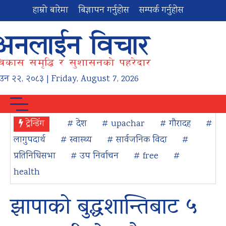
हाम्रो बारेमा
बिज्ञापन गर्नुहोस
सम्पर्क गर्नुहोस
ाउन
२२
,
२०८३
| Friday, August 7, 2026
ट्रेन्डिंग
# देश
# upachar
# गौरादह
#
लागुपदार्थ
# स्वास्थ्य
# सार्वजनिक विदा
#
प्रतिनिधिसभा
# उप निर्वाचन
# free
#
health
झापाको बुद्धशान्तिबाट ५