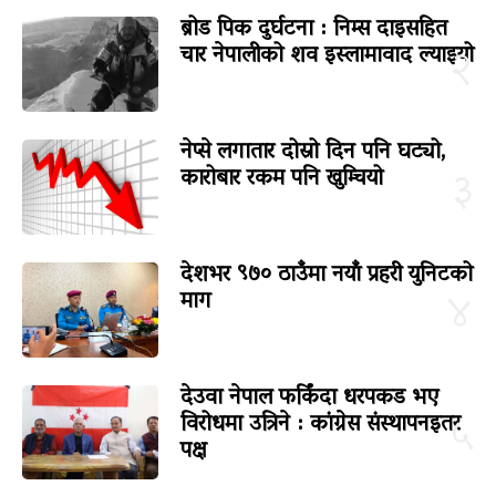
ब्रोड पिक दुर्घटना : निम्स दाइसहित
चार नेपालीको शव इस्लामावाद ल्याइयो
२
नेप्से लगातार दोस्रो दिन पनि घट्यो,
कारोबार रकम पनि खुम्चियो
३
देशभर ९७० ठाउँमा नयाँ प्रहरी युनिटको
माग
४
देउवा नेपाल फर्किंदा धरपकड भए
विरोधमा उत्रिने : कांग्रेस संस्थापनइतर
५
पक्ष