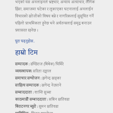
भएको यस अनलाइनले भ्रष्टचार, अन्याय अत्याचार, लैंगिक
हिंसा, समाजमा घटेका र लुकाएका घटनालाई अनलाईन
विचारको खोजीको विषय बन्ने र नागरिकलाई सुसूचित गर्ने
पहिलो प्राथमिकता हुनेछ भने अर्थतन्त्रलाई समृद्ध बनाउन
प्रयासरत रहनेछ ।
पुरा पढ्नुहोस..
हाम्रो टिम
सम्पादक :
डण्डिराज (बिबेक) घिमिरे
व्यवस्थापक:
सरिता दङ्गाल
समाचार सम्योजन :
झगेन्द्र खड्का
साहित्य सम्पादक :
खगेन्द्र नेउपाने
सम्बाददाता :
शान्ति सुब्बा
काठमाडौं सम्बाददाता :
सबिन खतिवडा
बिराटनगर ब्युरो :
सुमन खतिवडा