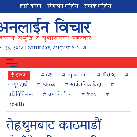
हाम्रो बारेमा
बिज्ञापन गर्नुहोस
सम्पर्क गर्नुहोस
न
२३
,
२०८३
| Saturday, August 8, 2026
ट्रेन्डिंग
# देश
# upachar
# गौरादह
#
लागुपदार्थ
# स्वास्थ्य
# सार्वजनिक विदा
#
प्रतिनिधिसभा
# उप निर्वाचन
# free
#
health
तेह्रथुमबाट काठमाडौं