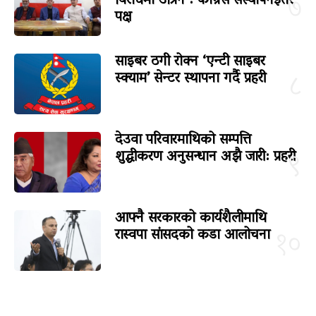
विरोधमा उत्रिने : कांग्रेस संस्थापनइतर
७
पक्ष
साइबर ठगी रोक्न ‘एन्टी साइबर
स्क्याम’ सेन्टर स्थापना गर्दै प्रहरी
८
देउवा परिवारमाथिको सम्पत्ति
शुद्धीकरण अनुसन्धान अझै जारी: प्रहरी
९
आफ्नै सरकारको कार्यशैलीमाथि
रास्वपा सांसदको कडा आलोचना
१०