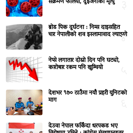
संक्रमण फैलियो, दुईजनाको मृत्यु
३
ब्रोड पिक दुर्घटना : निम्स दाइसहित
चार नेपालीको शव इस्लामावाद ल्याइयो
४
नेप्से लगातार दोस्रो दिन पनि घट्यो,
कारोबार रकम पनि खुम्चियो
५
देशभर ९७० ठाउँमा नयाँ प्रहरी युनिटको
माग
६
देउवा नेपाल फर्किंदा धरपकड भए