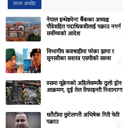
ताजा अपडेट
नेपाल इन्भेष्टमेन्ट बैंकका अध्यक्ष
पाँडेसहित पदाधिकारीलाई पक्राउ नगर्न
१
सर्वोच्चको आदेश
विभागीय कारबाहीमा परेका झापा र
सुनसरीका सशस्त्र एसपीको सरुवा
२
रुसमा युक्रेनको अहिलेसम्मकै ठूलो ड्रोन
आक्रमण, दुई तेल रिफाइनरी निशानामा
३
धरौटीमा छुटेलगत्तै अभिषेक गिरी फेरि
पक्राउ
४