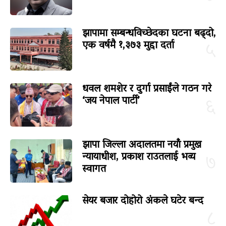
झापामा सम्बन्धविच्छेदका घटना बढ्दो,
एक वर्षमै १,३७३ मुद्दा दर्ता
५
धवल शमशेर र दुर्गा प्रसाईंले गठन गरे
‘जय नेपाल पार्टी’
६
झापा जिल्ला अदालतमा नयाँ प्रमुख
न्यायाधीश, प्रकाश राउतलाई भव्य
७
स्वागत
सेयर बजार दोहोरो अंकले घटेर बन्द
८