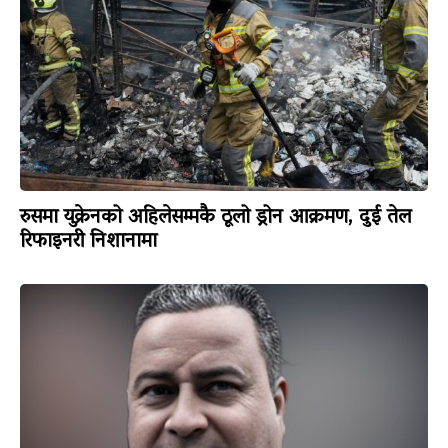
रुसमा युक्रेनको अहिलेसम्मकै ठूलो ड्रोन आक्रमण, दुई तेल
रिफाइनरी निशानामा