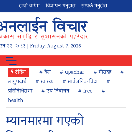
हाम्रो बारेमा
बिज्ञापन गर्नुहोस
सम्पर्क गर्नुहोस
ाउन
२२
,
२०८३
| Friday, August 7, 2026
ट्रेन्डिंग
# देश
# upachar
# गौरादह
#
लागुपदार्थ
# स्वास्थ्य
# सार्वजनिक विदा
#
प्रतिनिधिसभा
# उप निर्वाचन
# free
#
health
म्यानमारमा गएको