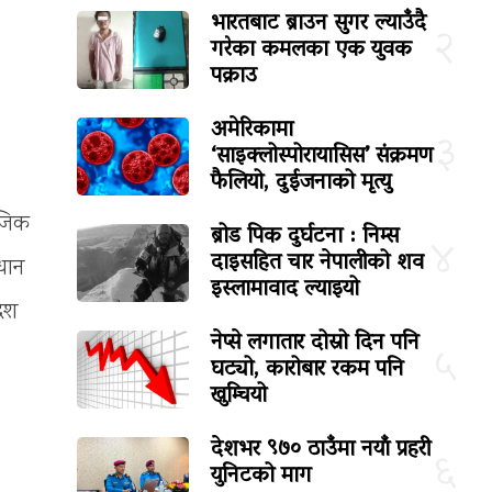
भारतबाट ब्राउन सुगर ल्याउँदै
२
गरेका कमलका एक युवक
पक्राउ
अमेरिकामा
३
‘साइक्लोस्पोरायासिस’ संक्रमण
फैलियो, दुईजनाको मृत्यु
ाजिक
ब्रोड पिक दुर्घटना : निम्स
४
दाइसहित चार नेपालीको शव
धान
इस्लामावाद ल्याइयो
देश
नेप्से लगातार दोस्रो दिन पनि
५
घट्यो, कारोबार रकम पनि
खुम्चियो
देशभर ९७० ठाउँमा नयाँ प्रहरी
६
युनिटको माग