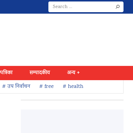
Search
for:
 पत्रिका
सम्पादकीय
अन्य +
# उप निर्वाचन
# free
# health