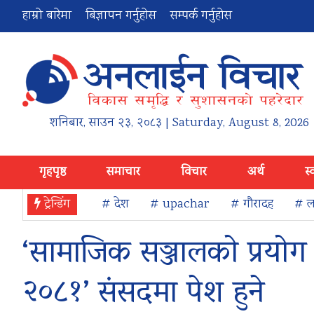
हाम्रो बारेमा
बिज्ञापन गर्नुहोस
सम्पर्क गर्नुहोस
शनिबार
,
साउन
२३
,
२०८३
| Saturday, August 8, 2026
गृहपृष्ठ
समाचार
विचार
अर्थ
स्
ट्रेन्डिंग
# देश
# upachar
# गौरादह
# ला
‘सामाजिक सञ्जालको प्रयोग
२०८१’ संसदमा पेश हुने