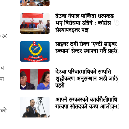
देउवा नेपाल फर्किंदा धरपकड
७
भए विरोधमा उत्रिने : कांग्रेस
संस्थापनइतर पक्ष
२०७८
साइबर ठगी रोक्न ‘एन्टी साइबर
८
स्क्याम’ सेन्टर स्थापना गर्दै प्रहरी
िव
देउवा परिवारमाथिको सम्पत्ति
९
शुद्धीकरण अनुसन्धान अझै जारी:
ुमा
प्रहरी
आफ्नै सरकारको कार्यशैलीमाथि
१०
रास्वपा सांसदको कडा आलोचना
तिको