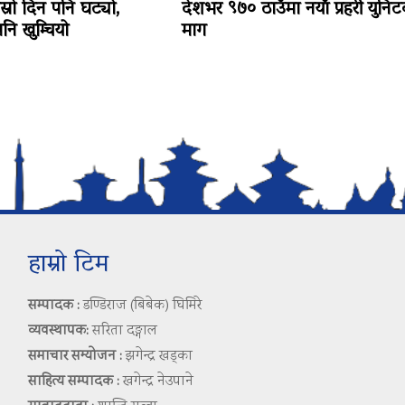
ोस्रो दिन पनि घट्यो,
देशभर ९७० ठाउँमा नयाँ प्रहरी युनि
ि खुम्चियो
माग
हाम्रो टिम
सम्पादक :
डण्डिराज (बिबेक) घिमिरे
व्यवस्थापक:
सरिता दङ्गाल
समाचार सम्योजन :
झगेन्द्र खड्का
साहित्य सम्पादक :
खगेन्द्र नेउपाने