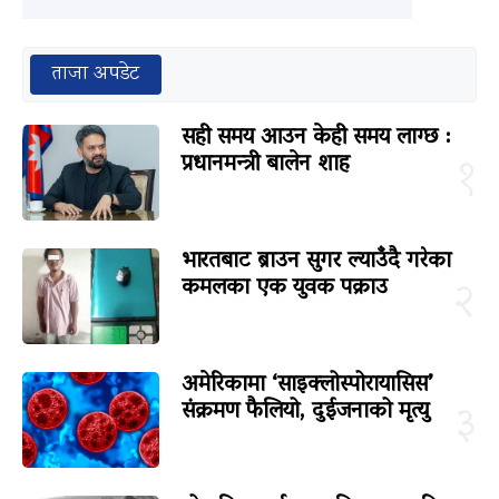
ताजा अपडेट
सही समय आउन केही समय लाग्छ :
प्रधानमन्त्री बालेन शाह
१
भारतबाट ब्राउन सुगर ल्याउँदै गरेका
कमलका एक युवक पक्राउ
२
अमेरिकामा ‘साइक्लोस्पोरायासिस’
संक्रमण फैलियो, दुईजनाको मृत्यु
३