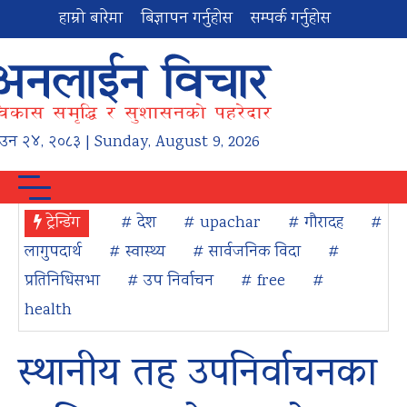
हाम्रो बारेमा
बिज्ञापन गर्नुहोस
सम्पर्क गर्नुहोस
ाउन
२४
,
२०८३
| Sunday, August 9, 2026
ट्रेन्डिंग
# देश
# upachar
# गौरादह
#
लागुपदार्थ
# स्वास्थ्य
# सार्वजनिक विदा
#
प्रतिनिधिसभा
# उप निर्वाचन
# free
#
health
स्थानीय तह उपनिर्वाचनका