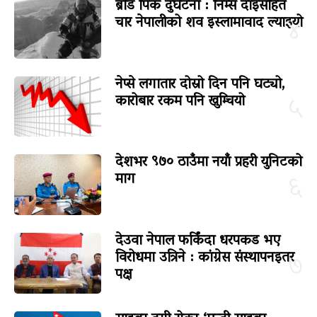
ब्रोड पिक दुर्घटना : निम्स दाइसहित
चार नेपालीको शव इस्लामावाद ल्याइयो
४
नेप्से लगातार दोस्रो दिन पनि घट्यो,
कारोबार रकम पनि खुम्चियो
५
देशभर ९७० ठाउँमा नयाँ प्रहरी युनिटको
माग
६
देउवा नेपाल फर्किंदा धरपकड भए
विरोधमा उत्रिने : कांग्रेस संस्थापनइतर
७
पक्ष