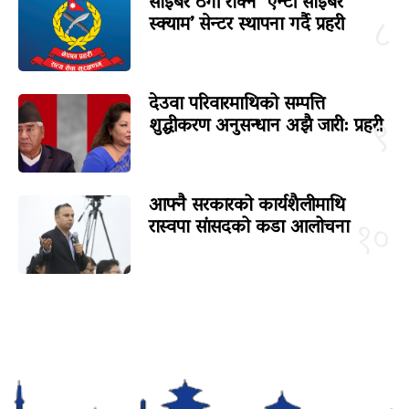
साइबर ठगी रोक्न ‘एन्टी साइबर
स्क्याम’ सेन्टर स्थापना गर्दै प्रहरी
८
देउवा परिवारमाथिको सम्पत्ति
शुद्धीकरण अनुसन्धान अझै जारी: प्रहरी
९
आफ्नै सरकारको कार्यशैलीमाथि
रास्वपा सांसदको कडा आलोचना
१०