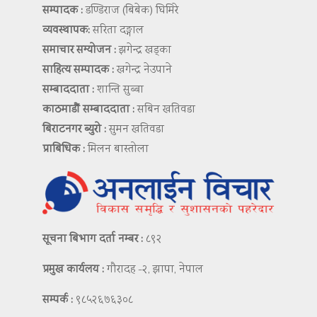
सम्पादक :
डण्डिराज (बिबेक) घिमिरे
व्यवस्थापक:
सरिता दङ्गाल
समाचार सम्योजन :
झगेन्द्र खड्का
साहित्य सम्पादक :
खगेन्द्र नेउपाने
सम्बाददाता :
शान्ति सुब्बा
काठमाडौं सम्बाददाता :
सबिन खतिवडा
बिराटनगर ब्युरो :
सुमन खतिवडा
प्राबिधिक :
मिलन बास्तोला
सूचना बिभाग दर्ता नम्बर :
८९२
प्रमुख कार्यलय :
गौरादह -२, झापा, नेपाल
सम्पर्क :
९८५२६७६३०८