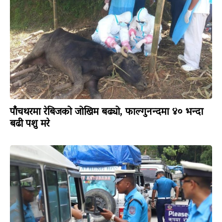
पाँचथरमा रेबिजको जोखिम बढ्यो, फाल्गुनन्दमा ४० भन्दा
बढी पशु मरे