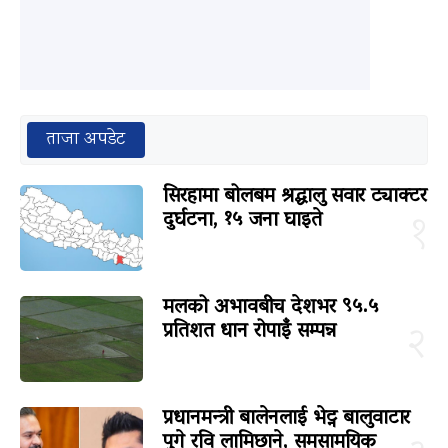
ताजा अपडेट
सिरहामा बोलबम श्रद्धालु सवार ट्याक्टर
दुर्घटना, १५ जना घाइते
१
मलको अभावबीच देशभर ९५.५
प्रतिशत धान रोपाइँ सम्पन्न
२
प्रधानमन्त्री बालेनलाई भेट्न बालुवाटार
पुगे रवि लामिछाने, समसामयिक