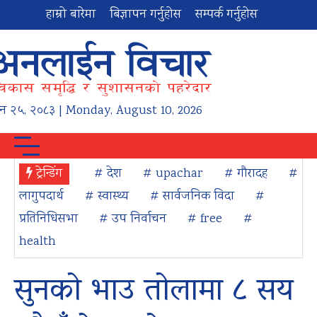
हाम्रो बारेमा
बिज्ञापन गर्नुहोस
सम्पर्क गर्नुहोस
न
२५
,
२०८३
| Monday, August 10, 2026
ट्रेन्डिंग
# देश
# upachar
# गौरादह
#
लागुपदार्थ
# स्वास्थ्य
# सार्वजनिक विदा
#
प्रतिनिधिसभा
# उप निर्वाचन
# free
#
health
सुनको भाउ तोलामा ८ सय