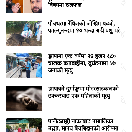
३
विषयमा छलफल
पाँचथरमा रेबिजको जोखिम बढ्यो,
फाल्गुनन्दमा ४० भन्दा बढी पशु मरे
४
झापामा एक वर्षमा २४ हजार ६८०
चालक कारबाहीमा, दुर्घटनामा ७७
५
जनाको मृत्यु
झापाको दुर्गापुरमा मोटरसाइकलको
ठक्करबाट एक महिलाको मृत्यु
६
पानीट्याङ्की नाकाबाट नाबालिका
उद्धार, मानव बेचबिखनको आरोपमा