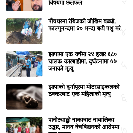
३
विषयमा छलफल
पाँचथरमा रेबिजको जोखिम बढ्यो,
फाल्गुनन्दमा ४० भन्दा बढी पशु मरे
४
झापामा एक वर्षमा २४ हजार ६८०
चालक कारबाहीमा, दुर्घटनामा ७७
५
जनाको मृत्यु
झापाको दुर्गापुरमा मोटरसाइकलको
ठक्करबाट एक महिलाको मृत्यु
६
पानीट्याङ्की नाकाबाट नाबालिका
उद्धार, मानव बेचबिखनको आरोपमा
७