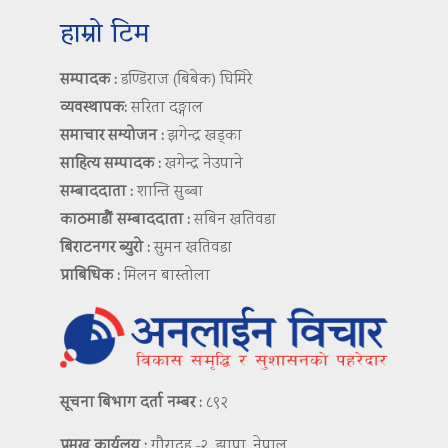
हाम्रो टिम
सम्पादक :
डण्डिराज (बिबेक) घिमिरे
व्यवस्थापक:
सरिता दङ्गाल
समाचार सम्योजन :
झगेन्द्र खड्का
साहित्य सम्पादक :
खगेन्द्र नेउपाने
सम्बाददाता :
शान्ति सुब्बा
काठमाडौं सम्बाददाता :
सबिन खतिवडा
बिराटनगर ब्युरो :
सुमन खतिवडा
प्राबिधिक :
मिलन बास्तोला
सूचना बिभाग दर्ता नम्बर :
८९२
प्रमुख कार्यलय :
गौरादह -२, झापा, नेपाल