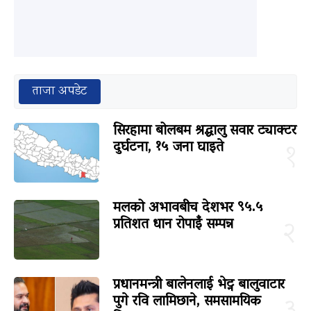
ताजा अपडेट
सिरहामा बोलबम श्रद्धालु सवार ट्याक्टर
दुर्घटना, १५ जना घाइते
१
मलको अभावबीच देशभर ९५.५
प्रतिशत धान रोपाइँ सम्पन्न
२
प्रधानमन्त्री बालेनलाई भेट्न बालुवाटार
पुगे रवि लामिछाने, समसामयिक