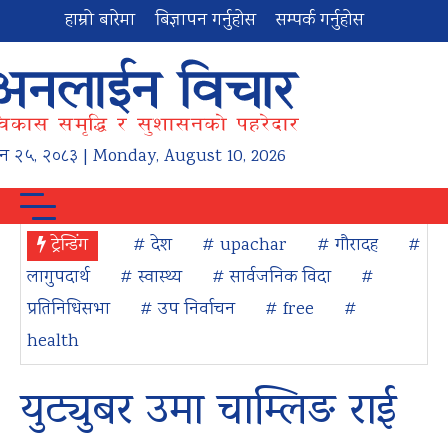
हाम्रो बारेमा
बिज्ञापन गर्नुहोस
सम्पर्क गर्नुहोस
न
२५
,
२०८३
| Monday, August 10, 2026
ट्रेन्डिंग
# देश
# upachar
# गौरादह
#
लागुपदार्थ
# स्वास्थ्य
# सार्वजनिक विदा
#
प्रतिनिधिसभा
# उप निर्वाचन
# free
#
health
युट्युबर उमा चाम्लिङ राई