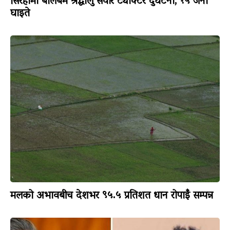
सिरहामा बोलबम श्रद्धालु सवार ट्याक्टर दुर्घटना, १५ जना
घाइते
मलको अभावबीच देशभर ९५.५ प्रतिशत धान रोपाइँ सम्पन्न