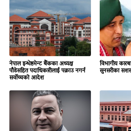
नेपाल इन्भेष्टमेन्ट बैंकका अध्यक्ष
विभागीय कारबा
पाँडेसहित पदाधिकारीलाई पक्राउ नगर्न
सुनसरीका सशस्
सर्वोच्चको आदेश