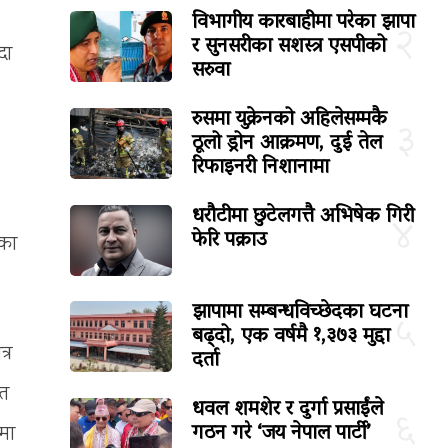
विभागीय कारबाहीमा परेका झापा
२
र सुनसरीका सशस्त्र एसपीको
दा
सरुवा
रुसमा युक्रेनको अहिलेसम्मकै
३
ठूलो ड्रोन आक्रमण, दुई तेल
रिफाइनरी निशानामा
धरौटीमा छुटेलगत्तै अभिषेक गिरी
४
फेरि पक्राउ
ंका
झापामा सम्बन्धविच्छेदका घटना
५
बढ्दो, एक वर्षमै १,३७३ मुद्दा
्र
दर्ता
रत
धवल शमशेर र दुर्गा प्रसाईंले
६
गठन गरे ‘जय नेपाल पार्टी’
मा