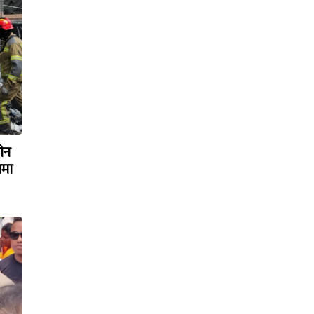
रोन
ामा