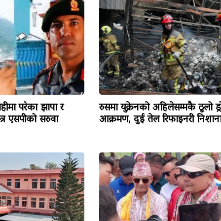
हीमा परेका झापा र
रुसमा युक्रेनको अहिलेसम्मकै ठूलो ड्
त्र एसपीको सरुवा
आक्रमण, दुई तेल रिफाइनरी निशान