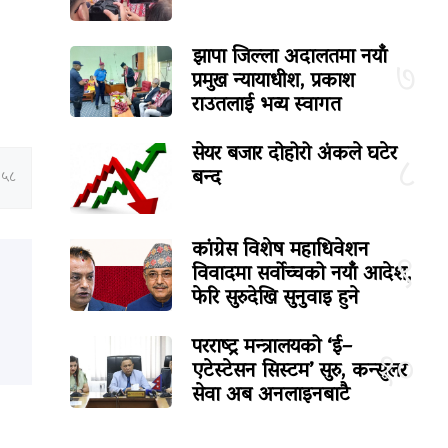
झापा जिल्ला अदालतमा नयाँ
७
प्रमुख न्यायाधीश, प्रकाश
राउतलाई भव्य स्वागत
सेयर बजार दोहोरो अंकले घटेर
८
बन्द
:५८
कांग्रेस विशेष महाधिवेशन
९
विवादमा सर्वोच्चको नयाँ आदेश,
फेरि सुरुदेखि सुनुवाइ हुने
परराष्ट्र मन्त्रालयको ‘ई–
१०
एटेस्टेसन सिस्टम’ सुरु, कन्सुलर
सेवा अब अनलाइनबाटै