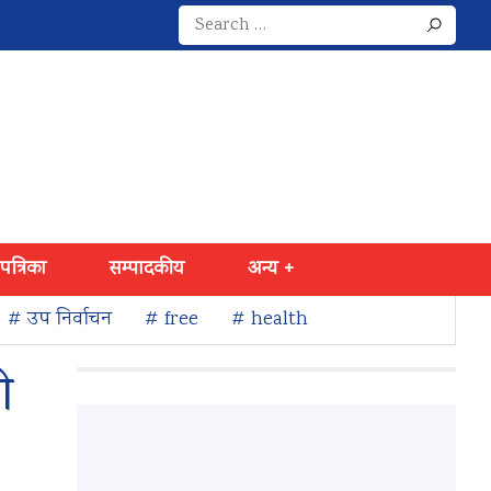
Search
for:
 पत्रिका
सम्पादकीय
अन्य +
# उप निर्वाचन
# free
# health
ो