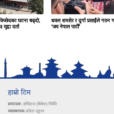
विच्छेदका घटना बढ्दो,
धवल शमशेर र दुर्गा प्रसाईंले गठन ग
मुद्दा दर्ता
‘जय नेपाल पार्टी’
हाम्रो टिम
सम्पादक :
डण्डिराज (बिबेक) घिमिरे
व्यवस्थापक:
सरिता दङ्गाल