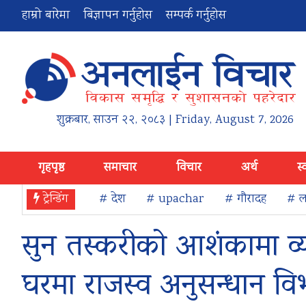
हाम्रो बारेमा
बिज्ञापन गर्नुहोस
सम्पर्क गर्नुहोस
शुक्रबार
,
साउन
२२
,
२०८३
| Friday, August 7, 2026
गृहपृष्ठ
समाचार
विचार
अर्थ
स्
ट्रेन्डिंग
# देश
# upachar
# गौरादह
# ला
सुन तस्करीको आशंकामा व्
घरमा राजस्व अनुसन्धान व