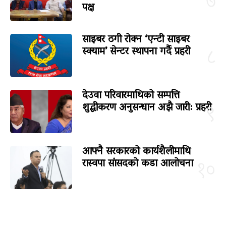
७
पक्ष
साइबर ठगी रोक्न ‘एन्टी साइबर
स्क्याम’ सेन्टर स्थापना गर्दै प्रहरी
८
देउवा परिवारमाथिको सम्पत्ति
शुद्धीकरण अनुसन्धान अझै जारी: प्रहरी
९
आफ्नै सरकारको कार्यशैलीमाथि
रास्वपा सांसदको कडा आलोचना
१०