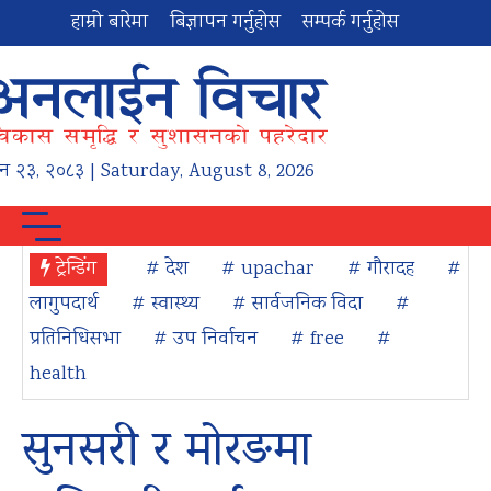
हाम्रो बारेमा
बिज्ञापन गर्नुहोस
सम्पर्क गर्नुहोस
न
२३
,
२०८३
| Saturday, August 8, 2026
ट्रेन्डिंग
# देश
# upachar
# गौरादह
#
लागुपदार्थ
# स्वास्थ्य
# सार्वजनिक विदा
#
प्रतिनिधिसभा
# उप निर्वाचन
# free
#
health
सुनसरी र मोरङमा