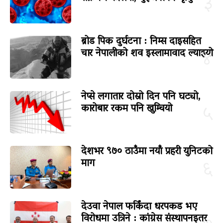
३
ब्रोड पिक दुर्घटना : निम्स दाइसहित
चार नेपालीको शव इस्लामावाद ल्याइयो
४
नेप्से लगातार दोस्रो दिन पनि घट्यो,
कारोबार रकम पनि खुम्चियो
५
देशभर ९७० ठाउँमा नयाँ प्रहरी युनिटको
माग
६
देउवा नेपाल फर्किंदा धरपकड भए
विरोधमा उत्रिने : कांग्रेस संस्थापनइतर