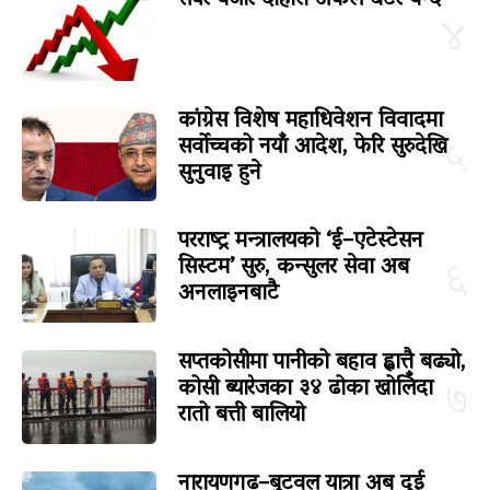
४
कांग्रेस विशेष महाधिवेशन विवादमा
सर्वोच्चको नयाँ आदेश, फेरि सुरुदेखि
५
सुनुवाइ हुने
परराष्ट्र मन्त्रालयको ‘ई–एटेस्टेसन
सिस्टम’ सुरु, कन्सुलर सेवा अब
६
अनलाइनबाटै
सप्तकोसीमा पानीको बहाव ह्वात्तै बढ्यो,
कोसी ब्यारेजका ३४ ढोका खोलिँदा
७
रातो बत्ती बालियो
नारायणगढ–बुटवल यात्रा अब दुई