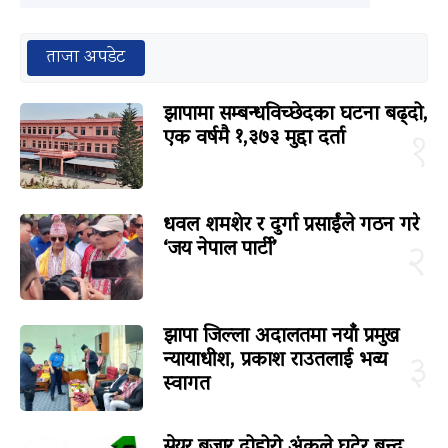
ताजा अपडेट
झापामा सम्बन्धविच्छेदका घटना बढ्दो,
एक वर्षमै १,३७३ मुद्दा दर्ता
१
धवल शमशेर र दुर्गा प्रसाईंले गठन गरे
‘जय नेपाल पार्टी’
२
झापा जिल्ला अदालतमा नयाँ प्रमुख
न्यायाधीश, प्रकाश राउतलाई भव्य
३
स्वागत
सेयर बजार दोहोरो अंकले घटेर बन्द