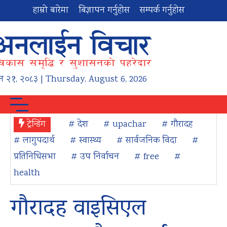
हाम्रो बारेमा
बिज्ञापन गर्नुहोस
सम्पर्क गर्नुहोस
न
२१
,
२०८३
| Thursday, August 6, 2026
ट्रेन्डिंग
# देश
# upachar
# गौरादह
# लागुपदार्थ
# स्वास्थ्य
# सार्वजनिक विदा
#
प्रतिनिधिसभा
# उप निर्वाचन
# free
#
health
गौरादह वाइसिएल