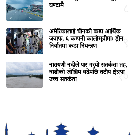
घण्टामै
८
अमेरिकालाई चीनको कडा आर्थिक
जवाफ, ६ कम्पनी कालोसूचीमा: ड्रोन
९
निर्यातमा कडा नियन्त्रण
नारायणी नदीले पार गर्‍यो सतर्कता तह,
बाढीको जोखिम बढेपछि तटीय क्षेत्रमा
१०
उच्च सतर्कता