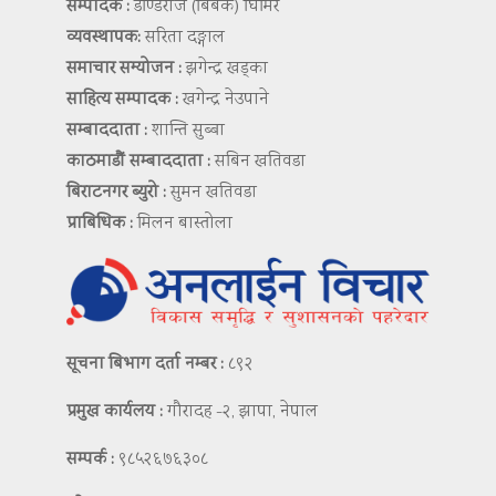
सम्पादक :
डण्डिराज (बिबेक) घिमिरे
व्यवस्थापक:
सरिता दङ्गाल
समाचार सम्योजन :
झगेन्द्र खड्का
साहित्य सम्पादक :
खगेन्द्र नेउपाने
सम्बाददाता :
शान्ति सुब्बा
काठमाडौं सम्बाददाता :
सबिन खतिवडा
बिराटनगर ब्युरो :
सुमन खतिवडा
प्राबिधिक :
मिलन बास्तोला
सूचना बिभाग दर्ता नम्बर :
८९२
प्रमुख कार्यलय :
गौरादह -२, झापा, नेपाल
सम्पर्क :
९८५२६७६३०८