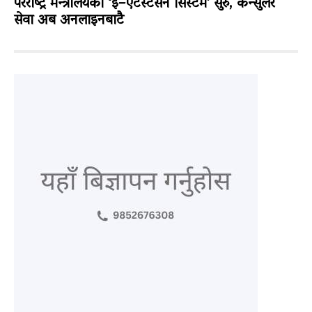
परराष्ट्र मन्त्रालयको ‘ई–एटेस्टेसन सिस्टम’ सुरु, कन्सुलर
सेवा अब अनलाइनबाटै