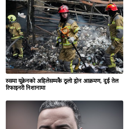
रुसमा युक्रेनको अहिलेसम्मकै ठूलो ड्रोन आक्रमण, दुई तेल
रिफाइनरी निशानामा