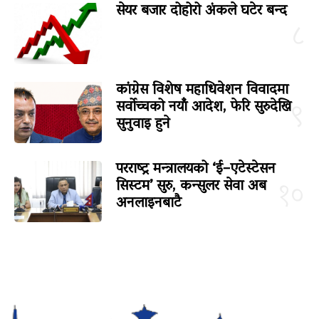
सेयर बजार दोहोरो अंकले घटेर बन्द
८
कांग्रेस विशेष महाधिवेशन विवादमा
सर्वोच्चको नयाँ आदेश, फेरि सुरुदेखि
९
सुनुवाइ हुने
परराष्ट्र मन्त्रालयको ‘ई–एटेस्टेसन
सिस्टम’ सुरु, कन्सुलर सेवा अब
१०
अनलाइनबाटै