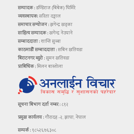
सम्पादक :
डण्डिराज (बिबेक) घिमिरे
व्यवस्थापक:
सरिता दङ्गाल
समाचार सम्योजन :
झगेन्द्र खड्का
साहित्य सम्पादक :
खगेन्द्र नेउपाने
सम्बाददाता :
शान्ति सुब्बा
काठमाडौं सम्बाददाता :
सबिन खतिवडा
बिराटनगर ब्युरो :
सुमन खतिवडा
प्राबिधिक :
मिलन बास्तोला
सूचना बिभाग दर्ता नम्बर :
८९२
प्रमुख कार्यलय :
गौरादह -२, झापा, नेपाल
सम्पर्क :
९८५२६७६३०८