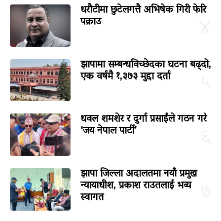
धरौटीमा छुटेलगत्तै अभिषेक गिरी फेरि
पक्राउ
४
झापामा सम्बन्धविच्छेदका घटना बढ्दो,
एक वर्षमै १,३७३ मुद्दा दर्ता
५
धवल शमशेर र दुर्गा प्रसाईंले गठन गरे
‘जय नेपाल पार्टी’
६
झापा जिल्ला अदालतमा नयाँ प्रमुख
न्यायाधीश, प्रकाश राउतलाई भव्य
७
स्वागत