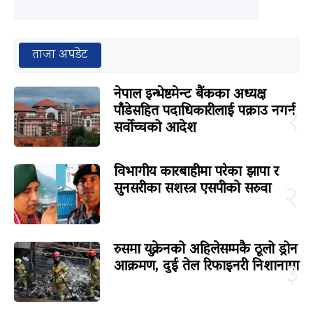
ताजा अपडेट
नेपाल इन्भेष्टमेन्ट बैंकका अध्यक्ष
पाँडेसहित पदाधिकारीलाई पक्राउ नगर्न
१
सर्वोच्चको आदेश
विभागीय कारबाहीमा परेका झापा र
सुनसरीका सशस्त्र एसपीको सरुवा
२
रुसमा युक्रेनको अहिलेसम्मकै ठूलो ड्रोन
आक्रमण, दुई तेल रिफाइनरी निशानामा
३