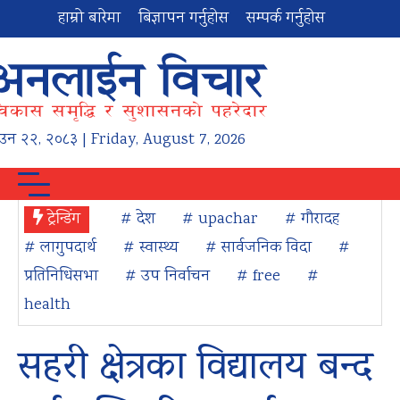
हाम्रो बारेमा
बिज्ञापन गर्नुहोस
सम्पर्क गर्नुहोस
ाउन
२२
,
२०८३
| Friday, August 7, 2026
ट्रेन्डिंग
# देश
# upachar
# गौरादह
# लागुपदार्थ
# स्वास्थ्य
# सार्वजनिक विदा
#
प्रतिनिधिसभा
# उप निर्वाचन
# free
#
health
सहरी क्षेत्रका विद्यालय बन्द