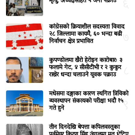
मृत्यु, अध्यक्षसहित ५ जना पक्राउ
६
कांग्रेसको क्रियाशील सदस्यता विवाद
२८ जिल्लामा कायमै, ६० भन्दा बढी
७
निर्वाचन क्षेत्र प्रभावित
कुपण्डोलमा खैरो हेरोइन कारोबारः ३
फलामे गेट, ४ सीसीटीभी र २ कुकुर
८
राखेर धन्दा चलाउने युवक पक्राउ
मधेसमा दङ्गाका कारण स्थगित त्रिविको
व्यवस्थापन संकायको परीक्षा भदौ १५
९
गते हुने
तीन दिनदेखि बेपत्ता कपिलवस्तुका
पूर्वमेयर किरण सिंह जंगलमा मृत भेटिए