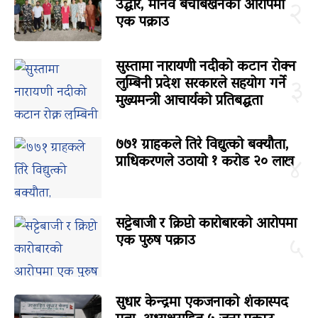
उद्धार, मानव बेचबिखनको आरोपमा
२
एक पक्राउ
सुस्तामा नारायणी नदीको कटान रोक्न
लुम्बिनी प्रदेश सरकारले सहयोग गर्ने
३
मुख्यमन्त्री आचार्यको प्रतिबद्धता
७७१ ग्राहकले तिरे विद्युत्को बक्यौता,
प्राधिकरणले उठायो १ करोड २० लाख
४
सट्टेबाजी र क्रिप्टो कारोबारको आरोपमा
एक पुरुष पक्राउ
५
सुधार केन्द्रमा एकजनाको शंकास्पद