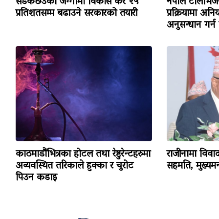
सडकछेउको जग्गामा विकास कर २५
नेपाल टेलिभ
प्रतिशतसम्म बढाउने सरकारको तयारी
प्रक्रियामा अन
अनुसन्धान गर्न
काठमाडौंभित्रका होटल तथा रेष्टुरेन्टहरुमा
राजीनामा विव
अव्यवस्थित तरिकाले हुक्का र चुरोट
सहमति, मुख्यमन्
पिउन कडाइ