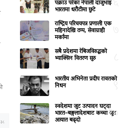
६
पक्राउ परेका नेपाली दाजुभाइ
भारतमा धरौटीमा छुटे
ा
राष्ट्रिय परिचयपत्र प्रणाली एक
७
महिनादेखि ठप्प, सेवाग्राही
मर्कामा
म
सबै प्रदेशमा रेबिजविरुद्धको
८
भ्याक्सिन वितरण सुरु
भारतीय अभिनेता प्रदीप रावतको
९
निधन
को
स्वदेशमा जुट उत्पादन घट्दा
१०
भारत–बङ्गलादेशबाट कच्चा जुट
आयात बढ्दो
:३८