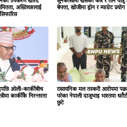
िजनको उपकरण खरिद
सुनकोसीमा खसेको कार र तीन यात्रु
ियमितता, अख्तियारलाई
बेपत्ता, खोजीमा ड्रोन र म्याग्नेट प्रयोग
 सिफारिस
ादपछि ओली–कार्कीबीच
रासायनिक मल तस्करी आरोपमा पक्र
त्रीमा कार्कीकै निरन्तरता
परेका नेपाली दाजुभाइ भारतमा धरौट
छुटे