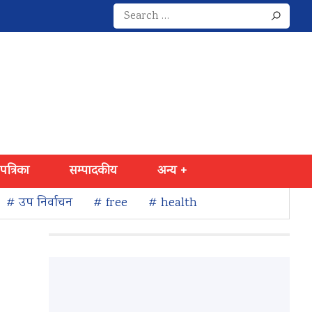
Search
for:
 पत्रिका
सम्पादकीय
अन्य +
# उप निर्वाचन
# free
# health