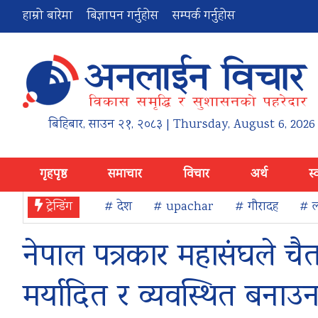
हाम्रो बारेमा
बिज्ञापन गर्नुहोस
सम्पर्क गर्नुहोस
बिहिबार
,
साउन
२१
,
२०८३
| Thursday, August 6, 2026
गृहपृष्ठ
समाचार
विचार
अर्थ
स्
ट्रेन्डिंग
# देश
# upachar
# गौरादह
# ल
नेपाल पत्रकार महासंघले चै
मर्यादित र व्यवस्थित बनाउन 