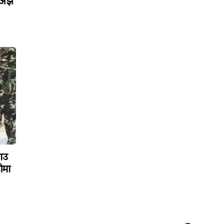
 अझै
ाउ
ीमा