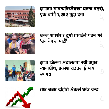
झापामा सम्बन्धविच्छेदका घटना बढ्दो,
एक वर्षमै १,३७३ मुद्दा दर्ता
५
धवल शमशेर र दुर्गा प्रसाईंले गठन गरे
‘जय नेपाल पार्टी’
६
झापा जिल्ला अदालतमा नयाँ प्रमुख
न्यायाधीश, प्रकाश राउतलाई भव्य
७
स्वागत
सेयर बजार दोहोरो अंकले घटेर बन्द
८