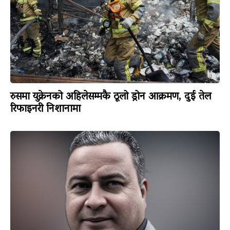
रुसमा युक्रेनको अहिलेसम्मकै ठूलो ड्रोन आक्रमण, दुई तेल
रिफाइनरी निशानामा