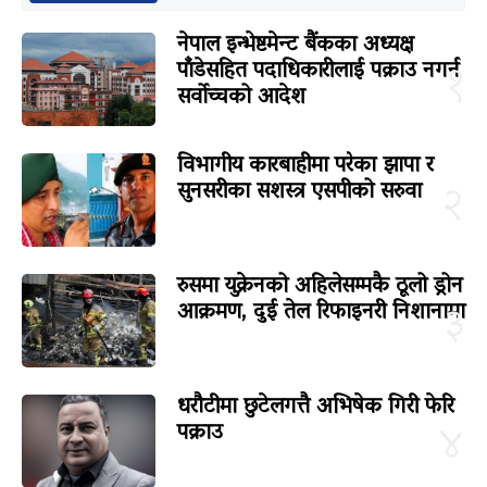
नेपाल इन्भेष्टमेन्ट बैंकका अध्यक्ष
पाँडेसहित पदाधिकारीलाई पक्राउ नगर्न
१
सर्वोच्चको आदेश
विभागीय कारबाहीमा परेका झापा र
सुनसरीका सशस्त्र एसपीको सरुवा
२
रुसमा युक्रेनको अहिलेसम्मकै ठूलो ड्रोन
आक्रमण, दुई तेल रिफाइनरी निशानामा
३
धरौटीमा छुटेलगत्तै अभिषेक गिरी फेरि
पक्राउ
४