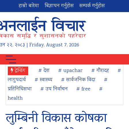
हाम्रो बारेमा
बिज्ञापन गर्नुहोस
सम्पर्क गर्नुहोस
ाउन
२२
,
२०८३
| Friday, August 7, 2026
ट्रेन्डिंग
# देश
# upachar
# गौरादह
#
लागुपदार्थ
# स्वास्थ्य
# सार्वजनिक विदा
#
प्रतिनिधिसभा
# उप निर्वाचन
# free
#
health
लुम्बिनी विकास कोषका